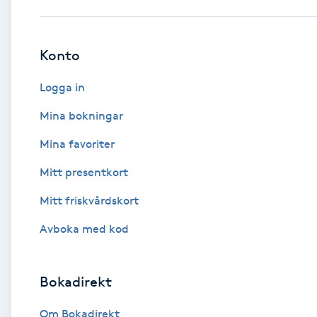
Babylights
Konto
Balayage
Logga in
Bambumassage
Mina bokningar
Mina favoriter
Barber
Mitt presentkort
Barnklippning
Mitt friskvårdskort
BIAB
Avboka med kod
Blowout
Bokadirekt
Bottenfärg
Om Bokadirekt