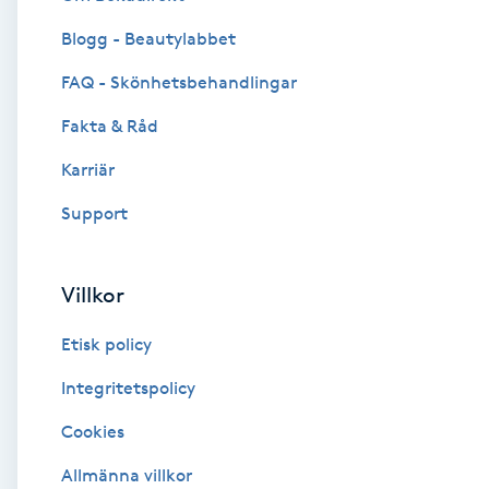
Blogg - Beautylabbet
Brynformning
FAQ - Skönhetsbehandlingar
Brynfärgning
Fakta & Råd
Brynplockning
Karriär
Support
Bröllopsuppsättning
C
Villkor
Celluliter
Etisk policy
Coachning
Integritetspolicy
Cookies
Color correction
Allmänna villkor