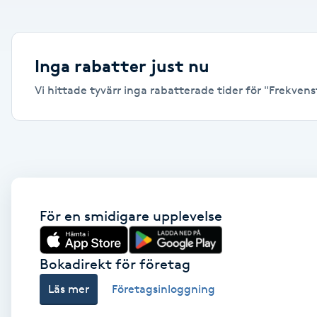
Alternativmedicin
Andningsmassage
Inga rabatter just nu
Vi hittade tyvärr inga rabatterade tider för "Frekvenste
Ansiktslyft utan kirurgi
Aromamassage
Ashtanga Yoga
Ayurveda
För en smidigare upplevelse
Ayurvedisk Massage
Bokadirekt för företag
Läs mer
Företagsinloggning
Ansiktsbehandling djuprengörande
B