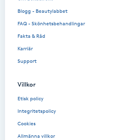
Blogg - Beautylabbet
Brynformning
FAQ - Skönhetsbehandlingar
Brynfärgning
Fakta & Råd
Brynplockning
Karriär
Support
Bröllopsuppsättning
C
Villkor
Celluliter
Etisk policy
Coachning
Integritetspolicy
Cookies
Color correction
Allmänna villkor