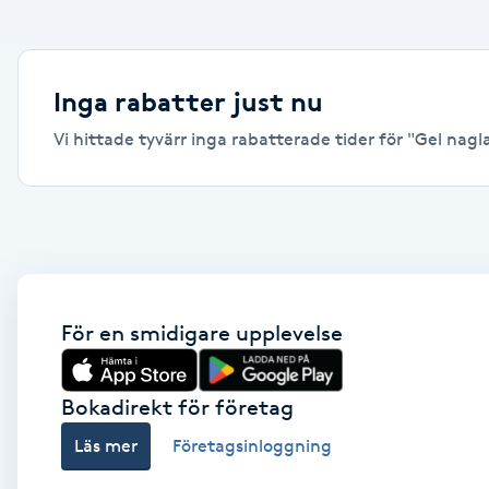
Alternativmedicin
Andningsmassage
Inga rabatter just nu
Vi hittade tyvärr inga rabatterade tider för "Gel naglar
Ansiktslyft utan kirurgi
Aromamassage
Ashtanga Yoga
Ayurveda
För en smidigare upplevelse
Ayurvedisk Massage
Bokadirekt för företag
Läs mer
Företagsinloggning
Ansiktsbehandling djuprengörande
B