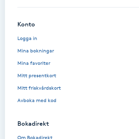
Babylights
Konto
Balayage
Logga in
Bambumassage
Mina bokningar
Mina favoriter
Barber
Mitt presentkort
Barnklippning
Mitt friskvårdskort
BIAB
Avboka med kod
Blowout
Bokadirekt
Bottenfärg
Om Bokadirekt