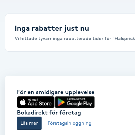
Alternativmedicin
Andningsmassage
Inga rabatter just nu
Vi hittade tyvärr inga rabatterade tider för "Hälspricko
Ansiktslyft utan kirurgi
Aromamassage
Ashtanga Yoga
Ayurveda
För en smidigare upplevelse
Ayurvedisk Massage
Bokadirekt för företag
Läs mer
Företagsinloggning
Ansiktsbehandling djuprengörande
B