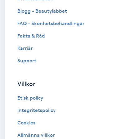
Blogg - Beautylabbet
Brynformning
FAQ - Skönhetsbehandlingar
Brynfärgning
Fakta & Råd
Brynplockning
Karriär
Support
Bröllopsuppsättning
C
Villkor
Celluliter
Etisk policy
Coachning
Integritetspolicy
Cookies
Color correction
Allmänna villkor