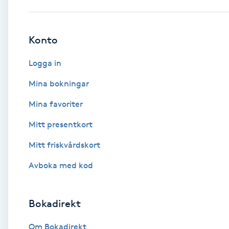
Babylights
Konto
Balayage
Logga in
Bambumassage
Mina bokningar
Mina favoriter
Barber
Mitt presentkort
Barnklippning
Mitt friskvårdskort
BIAB
Avboka med kod
Blowout
Bokadirekt
Bottenfärg
Om Bokadirekt