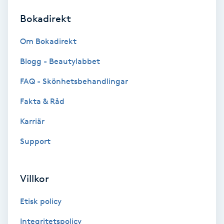
Bokadirekt
Brynformning
Om Bokadirekt
Brynfärgning
Blogg - Beautylabbet
Brynplockning
FAQ - Skönhetsbehandlingar
Fakta & Råd
Bröllopsuppsättning
C
Karriär
Support
Celluliter
Coachning
Villkor
Color correction
Etisk policy
Integritetspolicy