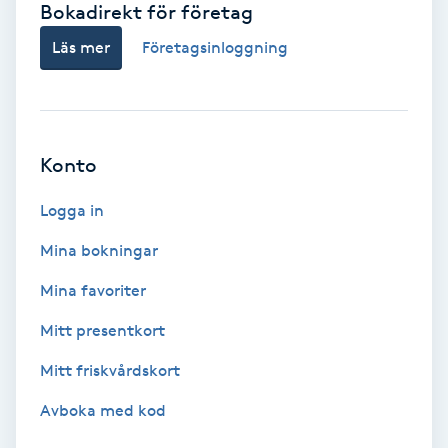
Bokadirekt för företag
Babylights
Läs mer
Företagsinloggning
Balayage
Bambumassage
Konto
Barber
Logga in
Mina bokningar
Barnklippning
Mina favoriter
BIAB
Mitt presentkort
Mitt friskvårdskort
Blowout
Avboka med kod
Bottenfärg