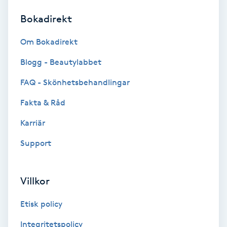
Bokadirekt
Brynformning
Om Bokadirekt
Brynfärgning
Blogg - Beautylabbet
Brynplockning
FAQ - Skönhetsbehandlingar
Fakta & Råd
Bröllopsuppsättning
C
Karriär
Support
Celluliter
Coachning
Villkor
Color correction
Etisk policy
Integritetspolicy