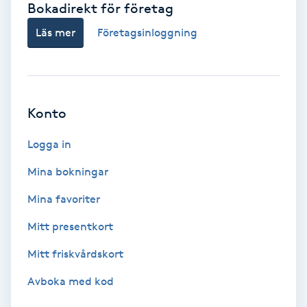
Bokadirekt för företag
Babylights
Läs mer
Företagsinloggning
Balayage
Bambumassage
Konto
Barber
Logga in
Mina bokningar
Barnklippning
Mina favoriter
BIAB
Mitt presentkort
Mitt friskvårdskort
Blowout
Avboka med kod
Bottenfärg