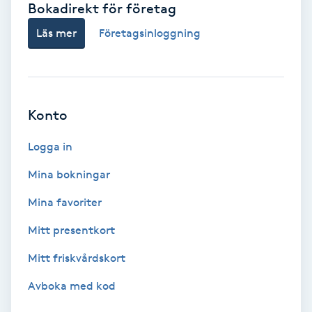
Bokadirekt för företag
Babylights
Läs mer
Företagsinloggning
Balayage
Bambumassage
Konto
Barber
Logga in
Mina bokningar
Barnklippning
Mina favoriter
BIAB
Mitt presentkort
Mitt friskvårdskort
Blowout
Avboka med kod
Bottenfärg