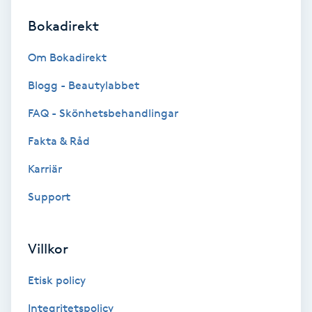
Bokadirekt
Brynformning
Om Bokadirekt
Brynfärgning
Blogg - Beautylabbet
Brynplockning
FAQ - Skönhetsbehandlingar
Fakta & Råd
Bröllopsuppsättning
C
Karriär
Support
Celluliter
Coachning
Villkor
Color correction
Etisk policy
Integritetspolicy