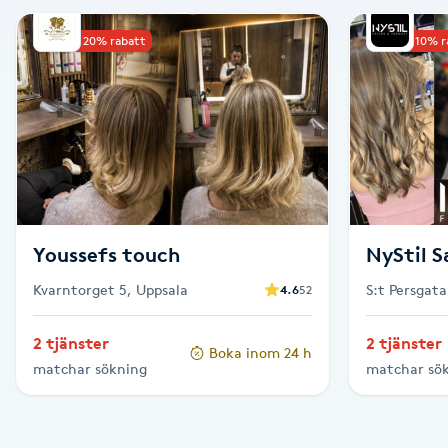
Alternativmedicin
Upp till 20% rabatt
Upp till 10% 
Andningsmassage
Ansiktslyft utan kirurgi
Aromamassage
Ashtanga Yoga
Youssefs touch
NyStil S
Kvarntorget 5, Uppsala
S:t Persgata
4.6
52
Ayurveda
2 tjänster
2 tjänster
Boka inom 24 h
Ayurvedisk Massage
matchar sökning
matchar sö
Ansiktsbehandling djuprengörande
B