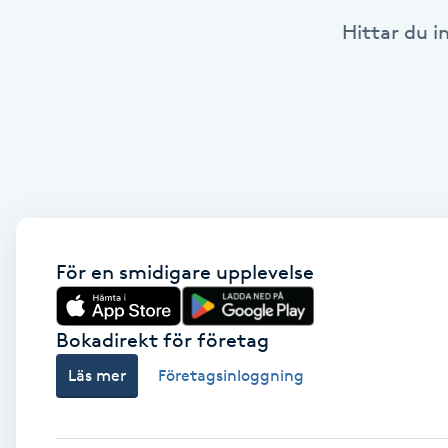
Hittar du i
Babylights
Balayage
Bambumassage
Barber
Barnklippning
För en smidigare upplevelse
BIAB
Bokadirekt för företag
Läs mer
Företagsinloggning
Blowout
Bottenfärg