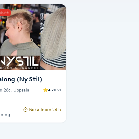
rabatt
along (Ny Stil)
n 26c, Uppsala
4.7
1091
Boka inom 24 h
kning