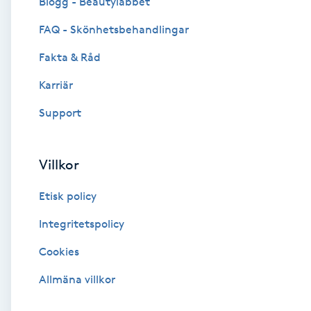
Blogg - Beautylabbet
Cryoterapi
FAQ - Skönhetsbehandlingar
D
Fakta & Råd
Damklippning
Karriär
Dermapen
Support
Diamantslipning
Villkor
E
Etisk policy
Enzympeeling
Integritetspolicy
Extensions
Cookies
Extensions borttagning
Allmäna villkor