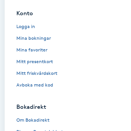
Konto
Brynformning
Logga in
Brynfärgning
Mina bokningar
Brynplockning
Mina favoriter
Mitt presentkort
Bröllopsuppsättning
C
Mitt friskvårdskort
Avboka med kod
Celluliter
Coachning
Bokadirekt
Color correction
Om Bokadirekt