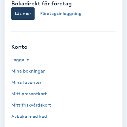
Bokadirekt för företag
Babylights
Läs mer
Företagsinloggning
Balayage
Bambumassage
Konto
Barber
Logga in
Mina bokningar
Barnklippning
Mina favoriter
BIAB
Mitt presentkort
Mitt friskvårdskort
Blowout
Avboka med kod
Bottenfärg