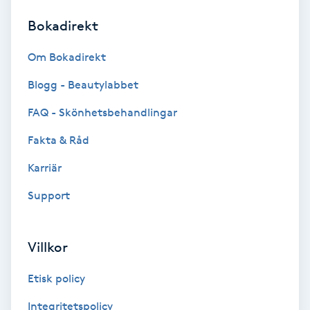
Bokadirekt
Brynformning
Om Bokadirekt
Brynfärgning
Blogg - Beautylabbet
Brynplockning
FAQ - Skönhetsbehandlingar
Fakta & Råd
Bröllopsuppsättning
C
Karriär
Support
Celluliter
Coachning
Villkor
Color correction
Etisk policy
Integritetspolicy