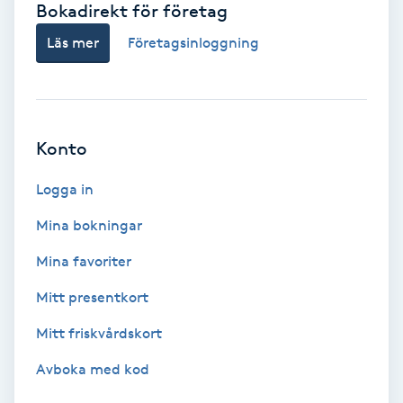
Bokadirekt för företag
Babylights
Läs mer
Företagsinloggning
Balayage
Bambumassage
Konto
Barber
Logga in
Mina bokningar
Barnklippning
Mina favoriter
BIAB
Mitt presentkort
Mitt friskvårdskort
Blowout
Avboka med kod
Bottenfärg