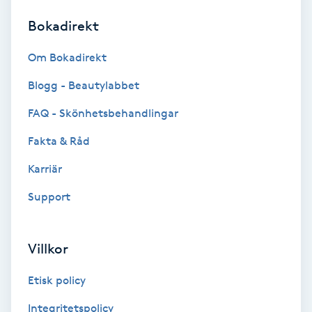
Bokadirekt
Brynformning
Om Bokadirekt
Brynfärgning
Blogg - Beautylabbet
Brynplockning
FAQ - Skönhetsbehandlingar
Fakta & Råd
Bröllopsuppsättning
C
Karriär
Support
Celluliter
Coachning
Villkor
Color correction
Etisk policy
Integritetspolicy