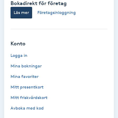
Bokadirekt för företag
Babylights
Läs mer
Företagsinloggning
Balayage
Bambumassage
Konto
Barber
Logga in
Mina bokningar
Barnklippning
Mina favoriter
BIAB
Mitt presentkort
Mitt friskvårdskort
Blowout
Avboka med kod
Bottenfärg