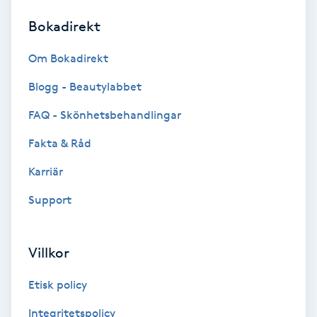
Bokadirekt
Brynformning
Om Bokadirekt
Brynfärgning
Blogg - Beautylabbet
Brynplockning
FAQ - Skönhetsbehandlingar
Fakta & Råd
Bröllopsuppsättning
C
Karriär
Support
Celluliter
Coachning
Villkor
Color correction
Etisk policy
Integritetspolicy