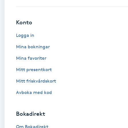
Babylights
Konto
Balayage
Logga in
Bambumassage
Mina bokningar
Mina favoriter
Barber
Mitt presentkort
Barnklippning
Mitt friskvårdskort
BIAB
Avboka med kod
Blowout
Bokadirekt
Bottenfärg
Om Bokadirekt