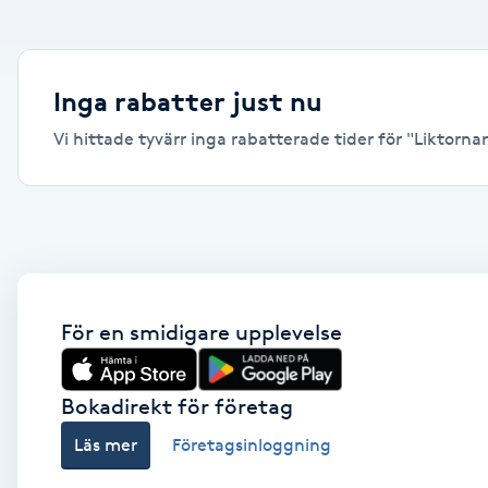
Alternativmedicin
Andningsmassage
Inga rabatter just nu
Vi hittade tyvärr inga rabatterade tider för "Liktornar,
Ansiktslyft utan kirurgi
Aromamassage
Ashtanga Yoga
Ayurveda
För en smidigare upplevelse
Ayurvedisk Massage
Bokadirekt för företag
Läs mer
Företagsinloggning
Ansiktsbehandling djuprengörande
B