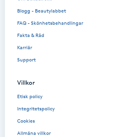
Blogg - Beautylabbet
Brynformning
FAQ - Skönhetsbehandlingar
Brynfärgning
Fakta & Råd
Brynplockning
Karriär
Support
Bröllopsuppsättning
C
Villkor
Celluliter
Etisk policy
Coachning
Integritetspolicy
Cookies
Color correction
Allmäna villkor