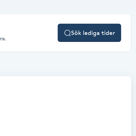
Sök lediga tider
is.