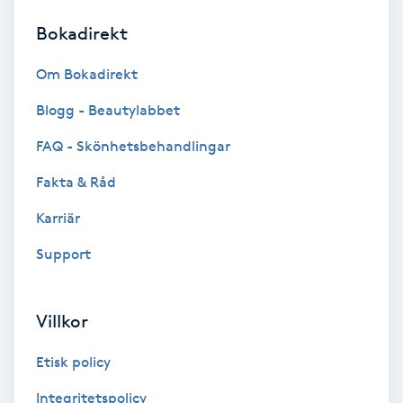
Bokadirekt
Brynformning
Om Bokadirekt
Brynfärgning
Blogg - Beautylabbet
Brynplockning
FAQ - Skönhetsbehandlingar
Fakta & Råd
Bröllopsuppsättning
C
Karriär
Support
Celluliter
Coachning
Villkor
Color correction
Etisk policy
Integritetspolicy