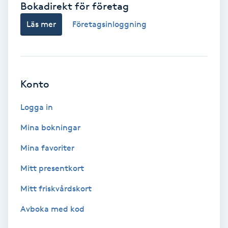
Bokadirekt för företag
Babylights
Läs mer
Företagsinloggning
Balayage
Bambumassage
Konto
Barber
Logga in
Mina bokningar
Barnklippning
Mina favoriter
BIAB
Mitt presentkort
Mitt friskvårdskort
Blowout
Avboka med kod
Bottenfärg