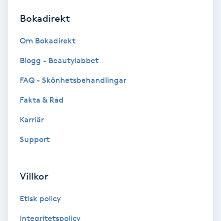
Bokadirekt
Brynformning
Om Bokadirekt
Brynfärgning
Blogg - Beautylabbet
Brynplockning
FAQ - Skönhetsbehandlingar
Fakta & Råd
Bröllopsuppsättning
C
Karriär
Support
Celluliter
Coachning
Villkor
Color correction
Etisk policy
Integritetspolicy