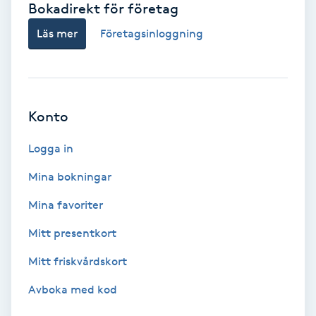
Bokadirekt för företag
Babylights
Läs mer
Företagsinloggning
Balayage
Bambumassage
Konto
Barber
Logga in
Mina bokningar
Barnklippning
Mina favoriter
BIAB
Mitt presentkort
Mitt friskvårdskort
Blowout
Avboka med kod
Bottenfärg