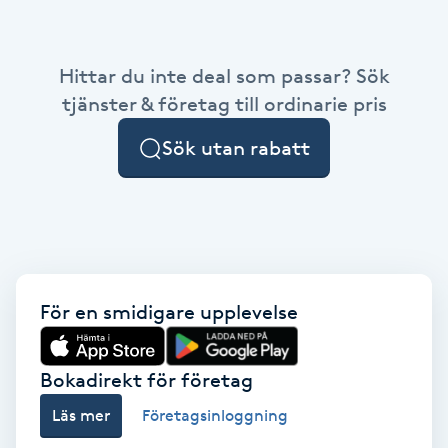
Babylights
Hittar du inte deal som passar? Sök
Balayage
tjänster & företag till ordinarie pris
Sök utan rabatt
Bambumassage
Barber
Barnklippning
För en smidigare upplevelse
BIAB
Blowout
Bokadirekt för företag
Läs mer
Företagsinloggning
Bottenfärg