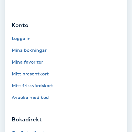
Brynformning
Konto
Brynfärgning
Logga in
Brynplockning
Mina bokningar
Bröllopsuppsättning
Mina favoriter
C
Mitt presentkort
Celluliter
Mitt friskvårdskort
Avboka med kod
Coachning
Color correction
Bokadirekt