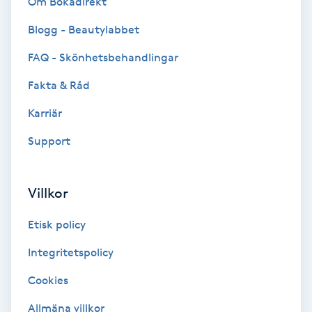
Om Bokadirekt
Cryoterapi
D
Blogg - Beautylabbet
FAQ - Skönhetsbehandlingar
Damklippning
Fakta & Råd
Dermapen
Karriär
Diamantslipning
Support
E
Villkor
Enzympeeling
Etisk policy
Extensions
Integritetspolicy
Extensions borttagning
Cookies
Allmäna villkor
Eyeliner-tatuering