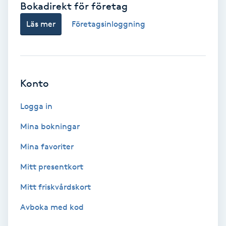
Bokadirekt för företag
Babylights
Läs mer
Företagsinloggning
Balayage
Bambumassage
Konto
Barber
Logga in
Mina bokningar
Barnklippning
Mina favoriter
BIAB
Mitt presentkort
Mitt friskvårdskort
Blowout
Avboka med kod
Bottenfärg