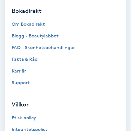
Bokadirekt
Brynformning
Om Bokadirekt
Brynfärgning
Blogg - Beautylabbet
Brynplockning
FAQ - Skönhetsbehandlingar
Fakta & Råd
Bröllopsuppsättning
C
Karriär
Support
Celluliter
Coachning
Villkor
Color correction
Etisk policy
Integritetspolicy