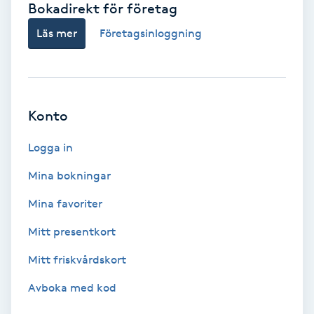
Bokadirekt för företag
Babylights
Läs mer
Företagsinloggning
Balayage
Bambumassage
Konto
Barber
Logga in
Mina bokningar
Barnklippning
Mina favoriter
BIAB
Mitt presentkort
Mitt friskvårdskort
Blowout
Avboka med kod
Bottenfärg