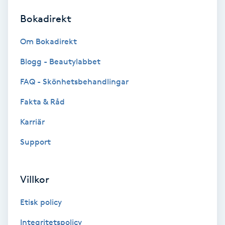
Bokadirekt
Brynformning
Om Bokadirekt
Brynfärgning
Blogg - Beautylabbet
Brynplockning
FAQ - Skönhetsbehandlingar
Fakta & Råd
Bröllopsuppsättning
C
Karriär
Support
Celluliter
Coachning
Villkor
Color correction
Etisk policy
Integritetspolicy