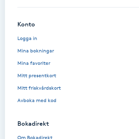
Babylights
Konto
Balayage
Logga in
Bambumassage
Mina bokningar
Mina favoriter
Barber
Mitt presentkort
Barnklippning
Mitt friskvårdskort
BIAB
Avboka med kod
Blowout
Bokadirekt
Bottenfärg
Om Bokadirekt