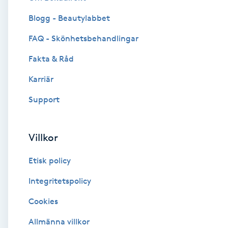
Blogg - Beautylabbet
Brynformning
FAQ - Skönhetsbehandlingar
Brynfärgning
Fakta & Råd
Brynplockning
Karriär
Support
Bröllopsuppsättning
C
Villkor
Celluliter
Etisk policy
Coachning
Integritetspolicy
Cookies
Color correction
Allmänna villkor