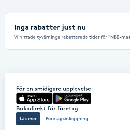
Alternativmedicin
Andningsmassage
Inga rabatter just nu
Vi hittade tyvärr inga rabatterade tider för "NBE-massa
Ansiktslyft utan kirurgi
Aromamassage
Ashtanga Yoga
Ayurveda
För en smidigare upplevelse
Ayurvedisk Massage
Bokadirekt för företag
Läs mer
Företagsinloggning
Ansiktsbehandling djuprengörande
B