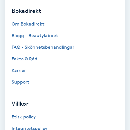
Bokadirekt
Brynformning
Om Bokadirekt
Brynfärgning
Blogg - Beautylabbet
Brynplockning
FAQ - Skönhetsbehandlingar
Fakta & Råd
Bröllopsuppsättning
C
Karriär
Support
Celluliter
Coachning
Villkor
Color correction
Etisk policy
Integritetspolicy