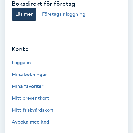
Bokadirekt för företag
Babylights
Läs mer
Företagsinloggning
Balayage
Bambumassage
Konto
Barber
Logga in
Mina bokningar
Barnklippning
Mina favoriter
BIAB
Mitt presentkort
Mitt friskvårdskort
Blowout
Avboka med kod
Bottenfärg