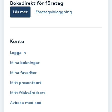
Bokadirekt för företag
Babylights
Läs mer
Företagsinloggning
Balayage
Bambumassage
Konto
Barber
Logga in
Mina bokningar
Barnklippning
Mina favoriter
BIAB
Mitt presentkort
Mitt friskvårdskort
Blowout
Avboka med kod
Bottenfärg