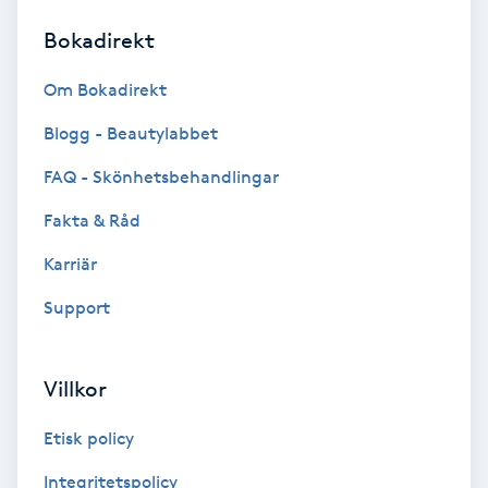
Bokadirekt
Brynformning
Om Bokadirekt
Brynfärgning
Blogg - Beautylabbet
Brynplockning
FAQ - Skönhetsbehandlingar
Fakta & Råd
Bröllopsuppsättning
C
Karriär
Support
Celluliter
Coachning
Villkor
Color correction
Etisk policy
Integritetspolicy