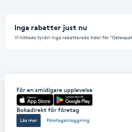
Alternativmedicin
Andningsmassage
Inga rabatter just nu
Vi hittade tyvärr inga rabatterade tider för "Osteopati,
Ansiktslyft utan kirurgi
Aromamassage
Ashtanga Yoga
Ayurveda
För en smidigare upplevelse
Ayurvedisk Massage
Bokadirekt för företag
Läs mer
Företagsinloggning
Ansiktsbehandling djuprengörande
B