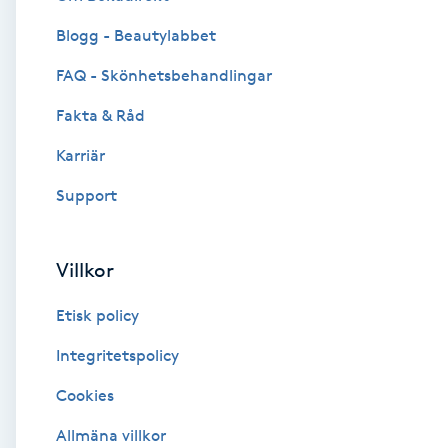
Blogg - Beautylabbet
Brynformning
FAQ - Skönhetsbehandlingar
Brynfärgning
Fakta & Råd
Brynplockning
Karriär
Support
Bröllopsuppsättning
C
Villkor
Celluliter
Etisk policy
Coachning
Integritetspolicy
Cookies
Color correction
Allmäna villkor