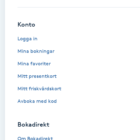
Babylights
Konto
Balayage
Logga in
Bambumassage
Mina bokningar
Mina favoriter
Barber
Mitt presentkort
Barnklippning
Mitt friskvårdskort
BIAB
Avboka med kod
Blowout
Bokadirekt
Bottenfärg
Om Bokadirekt