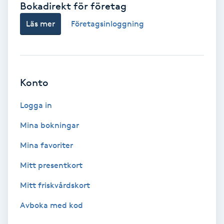
Bokadirekt för företag
Babylights
Läs mer
Företagsinloggning
Balayage
Bambumassage
Konto
Barber
Logga in
Mina bokningar
Barnklippning
Mina favoriter
BIAB
Mitt presentkort
Mitt friskvårdskort
Blowout
Avboka med kod
Bottenfärg