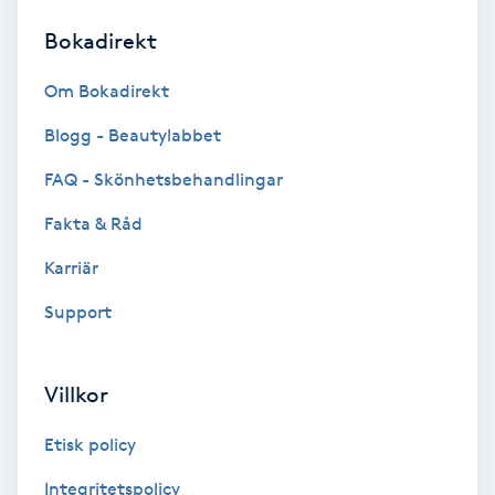
Bokadirekt
Brynformning
Om Bokadirekt
Brynfärgning
Blogg - Beautylabbet
Brynplockning
FAQ - Skönhetsbehandlingar
Fakta & Råd
Bröllopsuppsättning
C
Karriär
Support
Celluliter
Coachning
Villkor
Color correction
Etisk policy
Integritetspolicy