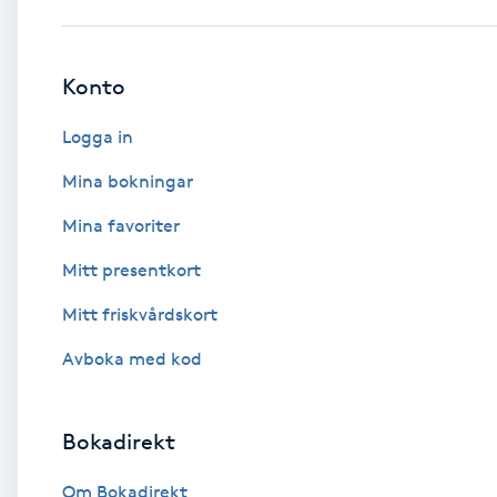
Babylights
Konto
Balayage
Logga in
Bambumassage
Mina bokningar
Mina favoriter
Barber
Mitt presentkort
Barnklippning
Mitt friskvårdskort
BIAB
Avboka med kod
Blowout
Bokadirekt
Bottenfärg
Om Bokadirekt