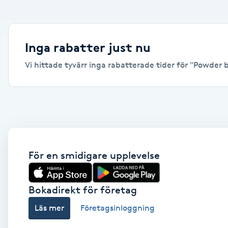
Alternativmedicin
Andningsmassage
Inga rabatter just nu
Vi hittade tyvärr inga rabatterade tider för "Powder br
Ansiktslyft utan kirurgi
Aromamassage
Ashtanga Yoga
Ayurveda
För en smidigare upplevelse
Ayurvedisk Massage
Bokadirekt för företag
Läs mer
Företagsinloggning
Ansiktsbehandling djuprengörande
B