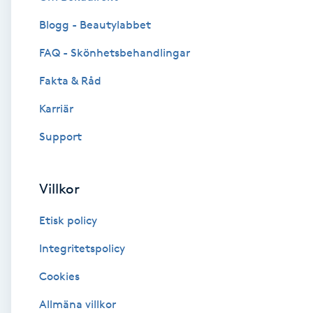
Blogg - Beautylabbet
Brynformning
FAQ - Skönhetsbehandlingar
Brynfärgning
Fakta & Råd
Brynplockning
Karriär
Support
Bröllopsuppsättning
C
Villkor
Celluliter
Etisk policy
Coachning
Integritetspolicy
Cookies
Color correction
Allmäna villkor