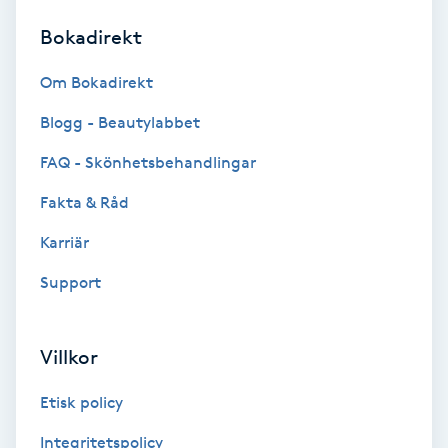
Bokadirekt
Brynformning
Om Bokadirekt
Brynfärgning
Blogg - Beautylabbet
Brynplockning
FAQ - Skönhetsbehandlingar
Fakta & Råd
Bröllopsuppsättning
C
Karriär
Support
Celluliter
Coachning
Villkor
Color correction
Etisk policy
Integritetspolicy