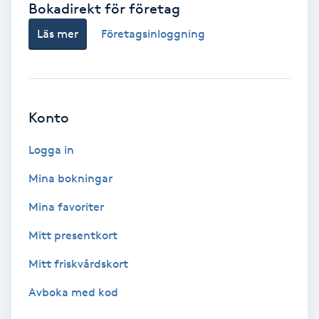
Bokadirekt för företag
Babylights
Läs mer
Företagsinloggning
Balayage
Bambumassage
Konto
Barber
Logga in
Mina bokningar
Barnklippning
Mina favoriter
BIAB
Mitt presentkort
Mitt friskvårdskort
Blowout
Avboka med kod
Bottenfärg