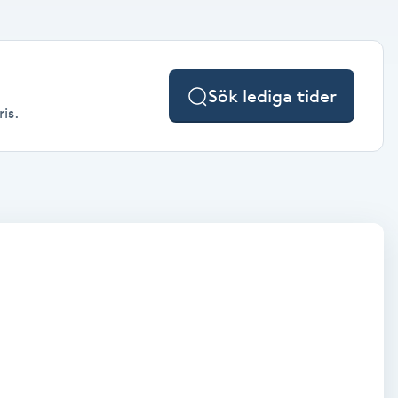
Sök lediga tider
is.