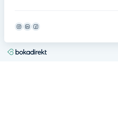
Cryoterapi
D
Damklippning
Dermapen
Diamantslipning
E
Enzympeeling
Extensions
Extensions borttagning