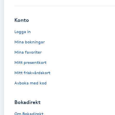
Babylights
Konto
Balayage
Logga in
Bambumassage
Mina bokningar
Mina favoriter
Barber
Mitt presentkort
Barnklippning
Mitt friskvårdskort
BIAB
Avboka med kod
Blowout
Bokadirekt
Bottenfärg
Om Bokadirekt