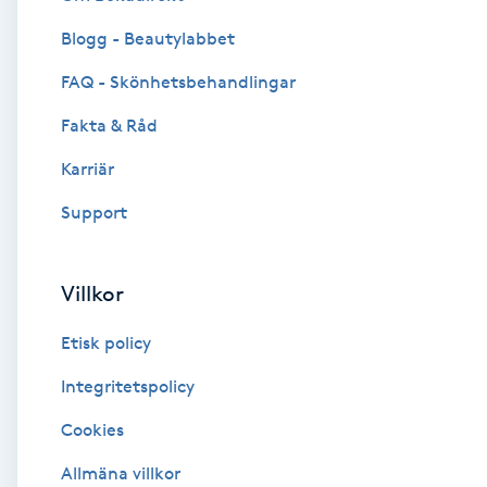
Blogg - Beautylabbet
Brynformning
FAQ - Skönhetsbehandlingar
Brynfärgning
Fakta & Råd
Brynplockning
Karriär
Support
Bröllopsuppsättning
C
Villkor
Celluliter
Etisk policy
Coachning
Integritetspolicy
Cookies
Color correction
Allmäna villkor