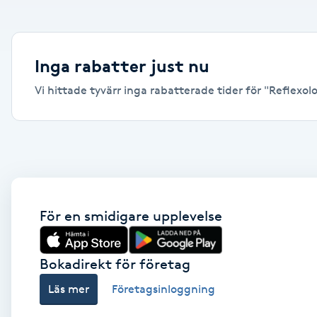
Alternativmedicin
Andningsmassage
Inga rabatter just nu
Vi hittade tyvärr inga rabatterade tider för "Reflexolog
Ansiktslyft utan kirurgi
Aromamassage
Ashtanga Yoga
Ayurveda
För en smidigare upplevelse
Ayurvedisk Massage
Bokadirekt för företag
Läs mer
Företagsinloggning
Ansiktsbehandling djuprengörande
B