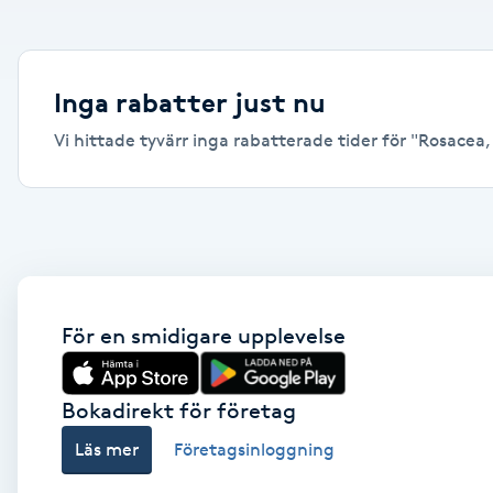
Alternativmedicin
Andningsmassage
Inga rabatter just nu
Vi hittade tyvärr inga rabatterade tider för "Rosacea, U
Ansiktslyft utan kirurgi
Aromamassage
Ashtanga Yoga
Ayurveda
För en smidigare upplevelse
Ayurvedisk Massage
Bokadirekt för företag
Läs mer
Företagsinloggning
Ansiktsbehandling djuprengörande
B