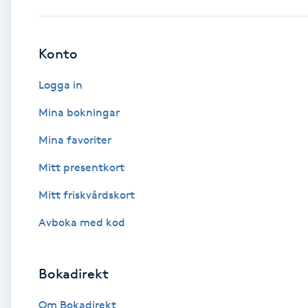
Babylights
Konto
Balayage
Logga in
Bambumassage
Mina bokningar
Mina favoriter
Barber
Mitt presentkort
Barnklippning
Mitt friskvårdskort
BIAB
Avboka med kod
Blowout
Bokadirekt
Bottenfärg
Om Bokadirekt