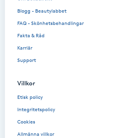
Blogg - Beautylabbet
Brynformning
FAQ - Skönhetsbehandlingar
Brynfärgning
Fakta & Råd
Brynplockning
Karriär
Support
Bröllopsuppsättning
C
Villkor
Celluliter
Etisk policy
Coachning
Integritetspolicy
Cookies
Color correction
Allmänna villkor