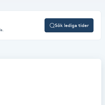
Sök lediga tider
is.