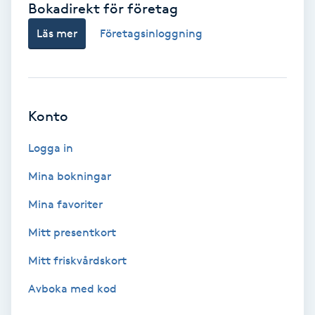
Bokadirekt för företag
Babylights
Läs mer
Företagsinloggning
Balayage
Bambumassage
Konto
Barber
Logga in
Mina bokningar
Barnklippning
Mina favoriter
BIAB
Mitt presentkort
Mitt friskvårdskort
Blowout
Avboka med kod
Bottenfärg