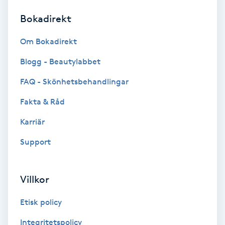
Bokadirekt
Brynformning
Om Bokadirekt
Brynfärgning
Blogg - Beautylabbet
Brynplockning
FAQ - Skönhetsbehandlingar
Fakta & Råd
Bröllopsuppsättning
C
Karriär
Support
Celluliter
Coachning
Villkor
Color correction
Etisk policy
Integritetspolicy