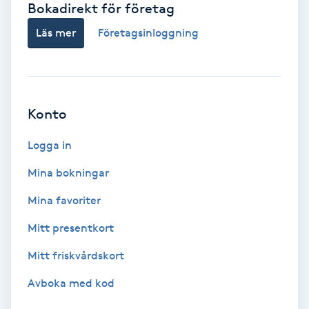
Bokadirekt för företag
Babylights
Läs mer
Företagsinloggning
Balayage
Bambumassage
Konto
Barber
Logga in
Mina bokningar
Barnklippning
Mina favoriter
BIAB
Mitt presentkort
Mitt friskvårdskort
Blowout
Avboka med kod
Bottenfärg