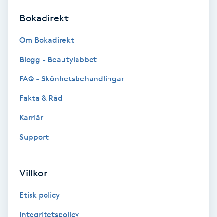
Bokadirekt
Brynformning
Om Bokadirekt
Brynfärgning
Blogg - Beautylabbet
Brynplockning
FAQ - Skönhetsbehandlingar
Fakta & Råd
Bröllopsuppsättning
C
Karriär
Support
Celluliter
Coachning
Villkor
Color correction
Etisk policy
Integritetspolicy