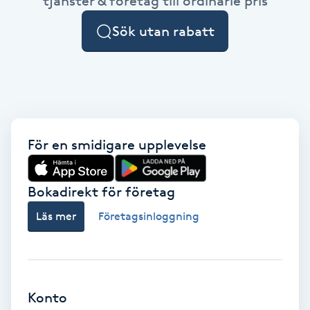
tjänster & företag till ordinarie pris
Cryoterapi
D
Sök utan rabatt
Damklippning
Dermapen
Diamantslipning
För en smidigare upplevelse
E
Bokadirekt för företag
Enzympeeling
Läs mer
Företagsinloggning
Extensions
Extensions borttagning
Konto
Eyeliner-tatuering