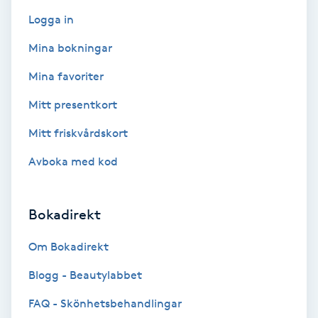
F
Logga in
Mina bokningar
Face framing
Mina favoriter
Faceliftmassage
Mitt presentkort
Fet hårbotten
Mitt friskvårdskort
Avboka med kod
Fettreducering
Fibromassage
Bokadirekt
Om Bokadirekt
Fillers
Blogg - Beautylabbet
Fotmassage
FAQ - Skönhetsbehandlingar