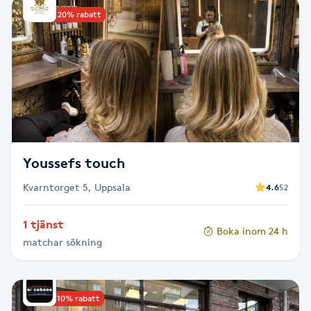
Upp till 20% rabatt
Babylights
Balayage
Bambumassage
Barber
Youssefs touch
Barnklippning
Kvarntorget 5, Uppsala
4.6
52
BIAB
1 tjänst
Boka inom 24 h
matchar sökning
Blowout
Bottenfärg
Upp till 10% rabatt