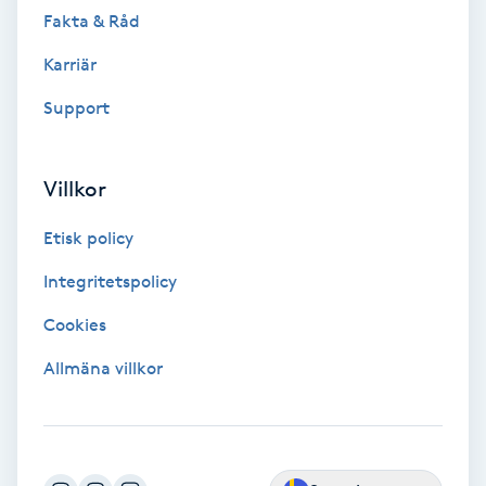
Fotsvamp
Fakta & Råd
Karriär
Fotvård
Support
Fransar
Villkor
Fransborttagning
Etisk policy
Fransfärgning
Integritetspolicy
Fransförlängning
Cookies
Allmäna villkor
Fransförlängning Megavolym
Fransförlängning Volym