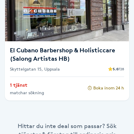
Brynformning
Brynfärgning
Brynplockning
El Cubano Barbershop & Holisticcare
(Salong Artistas HB)
Bröllopsuppsättning
Skyttelgatan 15, Uppsala
5.0
728
C
Celluliter
1 tjänst
Boka inom 24 h
matchar sökning
Coachning
Color correction
Hittar du inte deal som passar? Sök