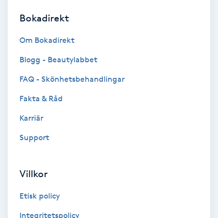
Bokadirekt
Brynformning
Om Bokadirekt
Brynfärgning
Blogg - Beautylabbet
Brynplockning
FAQ - Skönhetsbehandlingar
Fakta & Råd
Bröllopsuppsättning
C
Karriär
Support
Celluliter
Coachning
Villkor
Color correction
Etisk policy
Integritetspolicy