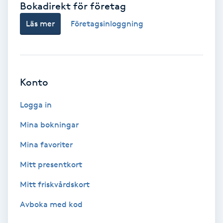
Bokadirekt för företag
Babylights
Läs mer
Företagsinloggning
Balayage
Bambumassage
Konto
Barber
Logga in
Mina bokningar
Barnklippning
Mina favoriter
BIAB
Mitt presentkort
Mitt friskvårdskort
Blowout
Avboka med kod
Bottenfärg