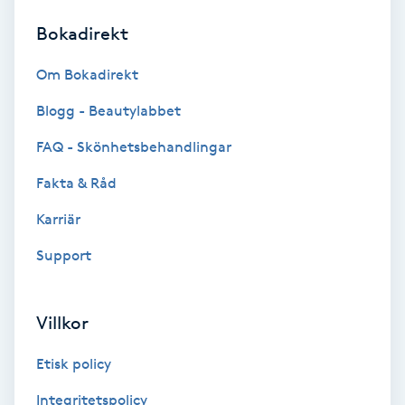
Bokadirekt
Brynformning
Om Bokadirekt
Brynfärgning
Blogg - Beautylabbet
Brynplockning
FAQ - Skönhetsbehandlingar
Fakta & Råd
Bröllopsuppsättning
C
Karriär
Support
Celluliter
Coachning
Villkor
Color correction
Etisk policy
Integritetspolicy