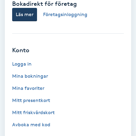
Bokadirekt för företag
Babylights
Läs mer
Företagsinloggning
Balayage
Bambumassage
Konto
Barber
Logga in
Mina bokningar
Barnklippning
Mina favoriter
BIAB
Mitt presentkort
Mitt friskvårdskort
Blowout
Avboka med kod
Bottenfärg