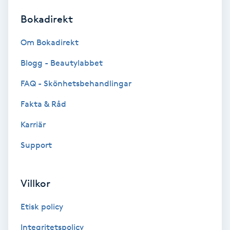
Bokadirekt
Brynformning
Om Bokadirekt
Brynfärgning
Blogg - Beautylabbet
Brynplockning
FAQ - Skönhetsbehandlingar
Fakta & Råd
Bröllopsuppsättning
C
Karriär
Support
Celluliter
Coachning
Villkor
Color correction
Etisk policy
Integritetspolicy