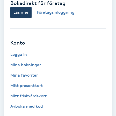
Bokadirekt för företag
Babylights
Läs mer
Företagsinloggning
Balayage
Bambumassage
Konto
Barber
Logga in
Mina bokningar
Barnklippning
Mina favoriter
BIAB
Mitt presentkort
Mitt friskvårdskort
Blowout
Avboka med kod
Bottenfärg