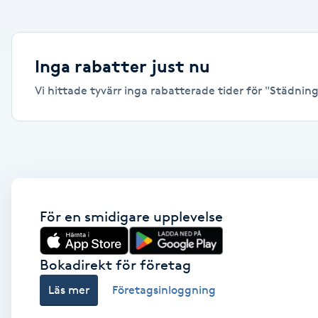
Alternativmedicin
Andningsmassage
Inga rabatter just nu
Vi hittade tyvärr inga rabatterade tider för "Städning,
Ansiktslyft utan kirurgi
Aromamassage
Ashtanga Yoga
Ayurveda
För en smidigare upplevelse
Ayurvedisk Massage
Bokadirekt för företag
Läs mer
Företagsinloggning
Ansiktsbehandling djuprengörande
B