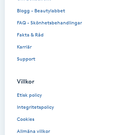
Blogg - Beautylabbet
Brynformning
FAQ - Skönhetsbehandlingar
Brynfärgning
Fakta & Råd
Brynplockning
Karriär
Support
Bröllopsuppsättning
C
Villkor
Celluliter
Etisk policy
Coachning
Integritetspolicy
Cookies
Color correction
Allmäna villkor