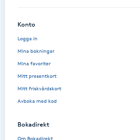
Babylights
Konto
Balayage
Logga in
Bambumassage
Mina bokningar
Mina favoriter
Barber
Mitt presentkort
Barnklippning
Mitt friskvårdskort
BIAB
Avboka med kod
Blowout
Bokadirekt
Bottenfärg
Om Bokadirekt