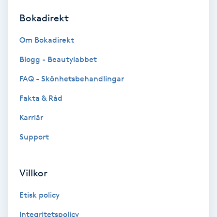
Bokadirekt
Brynformning
Om Bokadirekt
Brynfärgning
Blogg - Beautylabbet
Brynplockning
FAQ - Skönhetsbehandlingar
Fakta & Råd
Bröllopsuppsättning
C
Karriär
Support
Celluliter
Coachning
Villkor
Color correction
Etisk policy
Integritetspolicy