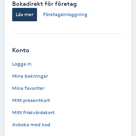
Bokadirekt för företag
Babylights
Läs mer
Företagsinloggning
Balayage
Bambumassage
Konto
Barber
Logga in
Mina bokningar
Barnklippning
Mina favoriter
BIAB
Mitt presentkort
Mitt friskvårdskort
Blowout
Avboka med kod
Bottenfärg