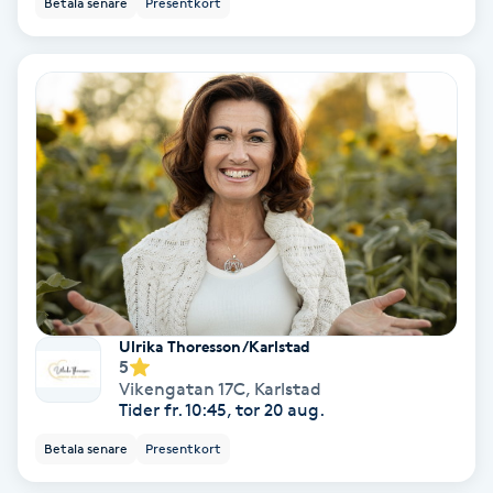
Betala senare
Presentkort
Ansiktsbehandling djuprengörande
B
Babylights
Balayage
Bambumassage
Barber
Ulrika Thoresson/Karlstad
Barnklippning
5
Vikengatan 17C
,
Karlstad
Tider fr. 10:45, tor 20 aug.
BIAB
Betala senare
Presentkort
Blowout