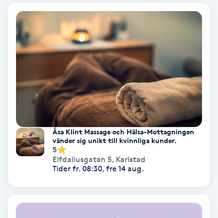
Bottenfärg
Brynformning
Brynfärgning
Brynplockning
Bröllopsuppsättning
Åsa Klint Massage och Hälsa-Mottagningen
vänder sig unikt till kvinnliga kunder.
C
5
Elfdaliusgatan 5
,
Karlstad
Tider fr. 08:30, fre 14 aug.
Celluliter
Coachning