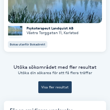
Koppningsmassage
Kosmetisk tatuering
Psykoterapeut Landquist AB
Västra Torggatan 11
,
Karlstad
Kostrådgivning
Bokas utanför Bokadirekt
Kroppsinpackning
Kroppspeeling
Utöka sökområdet med fler resultat
Utöka din sökarea för att få flera träffar
Käkledsbehandling
Visa fler resultat
Kärlbehandling
L