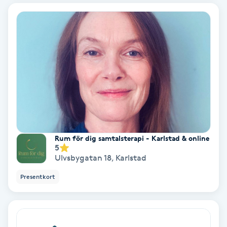
Färgning
Föning
G
Gel naglar
Gelenaglar
Rum för dig samtalsterapi - Karlstad & online
Gellack
5
Ulvsbygatan 18
,
Karlstad
Gellack med förstärkning
Presentkort
Gravidmassage
Gravidyoga