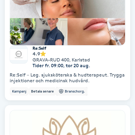
Fotmassage
Fotsvamp
Fotvård
Re:Self
4.9
Fransar
GRAVA-RUD 400
,
Karlstad
Tider fr. 09:00, tor 20 aug.
Re:Self – Leg. sjuksköterska & hudterapeut. Trygga
Fransborttagning
injektioner och medicinsk hudvård.
Kampanj
Betala senare
Branschorg.
Fransfärgning
Fransförlängning
Fransförlängning Megavolym