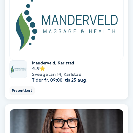
Gruppträning
Gua Sha-massage
H
Hatha Yoga
Manderveld, Karlstad
4.9
Headspa
Sveagatan 14
,
Karlstad
Tider fr. 09:00, tis 25 aug.
Healing
Presentkort
Herrklippning
HIFU