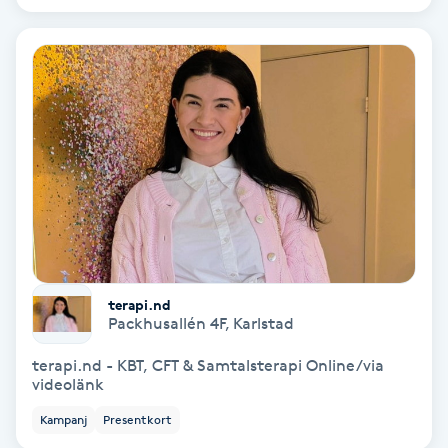
IPL
IPL hårborttagning
IR-massage
J
Japansk massage
K
terapi.nd
K18
Packhusallén 4F
,
Karlstad
terapi.nd - KBT, CFT & Samtalsterapi Online/via
Katun fransar
videolänk
Kampanj
Presentkort
Kemisk peeling