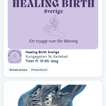
Color correction
Cryoterapi
D
Damklippning
Dermapen
Healing Birth Sverige
Kungsgatan 16
,
Karlstad
Tider fr. 10:00, Idag
Diamantslipning
E
Betala senare
Presentkort
Enzympeeling
Extensions