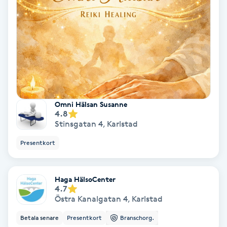
Hypnos
Hårborttagning
Hårbottenbehandling
Hårförlängning
Omni Hälsan Susanne
4.8
Hårvård
Stinsgatan 4
,
Karlstad
Presentkort
Hälsa
Haga HälsoCenter
Hälsprickor
4.7
I
Östra Kanalgatan 4
,
Karlstad
Betala senare
Presentkort
Branschorg.
Idrottsmassage