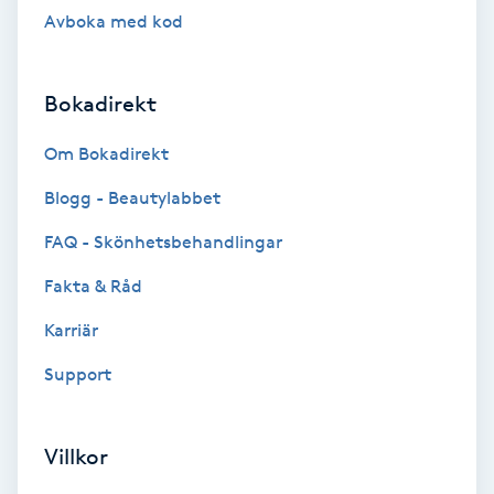
Lymfmassage
Avboka med kod
Läpptatuering
Bokadirekt
M
Om Bokadirekt
Makeup
Blogg - Beautylabbet
Manikyr & Pedikyr
FAQ - Skönhetsbehandlingar
Massage
Fakta & Råd
Karriär
Medial vägledning
Support
Medicinsk massage
Villkor
Meditation