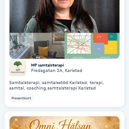
Hollywood Peel
Hot Stone Massage
Hot yoga
Hudföryngring
MP samtalsterapi
Huduppstramning
Fredsgatan 3A
,
Karlstad
Samtalsterapi, samtalsstöd Karlstad, terapi,
Hudvård
samtal, coaching,samtalsterapi Karlstad
Presentkort
Hyaluronsyra
Hyperhidros