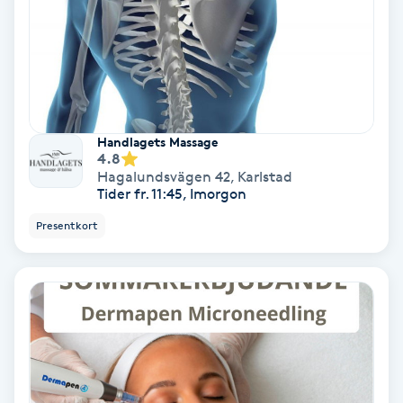
Extensions borttagning
Eyeliner-tatuering
F
Face framing
Handlagets Massage
4.8
Faceliftmassage
Hagalundsvägen 42
,
Karlstad
Tider fr. 11:45, Imorgon
Fet hårbotten
Presentkort
Fettreducering
Fibromassage
Fillers