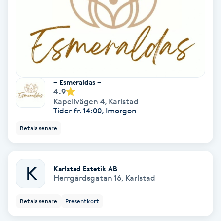
Fransförlängning Volym
Fransk manikyr
Fransrengöring
~ Esmeraldas ~
4.9
Frekvensterapi
Kapellvägen 4
,
Karlstad
Tider fr. 14:00, Imorgon
Friskvård
Betala senare
Friskvårdsmassage
K
Karlstad Estetik AB
Herrgårdsgatan 16
,
Karlstad
Frisör
Betala senare
Presentkort
Funktionsanalys