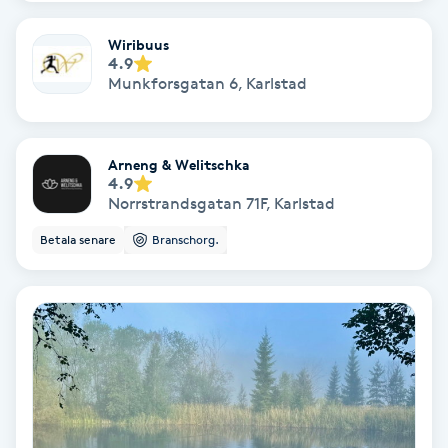
Keratinbehandling
Wiribuus
4.9
Munkforsgatan 6
,
Karlstad
Kinesiologi
Kinesisk medicin
Arneng & Welitschka
4.9
Norrstrandsgatan 71F
,
Karlstad
Kiropraktik
Betala senare
Branschorg.
Klangmassage
Klippning
Klippning & Slingor
Klippning ungdom