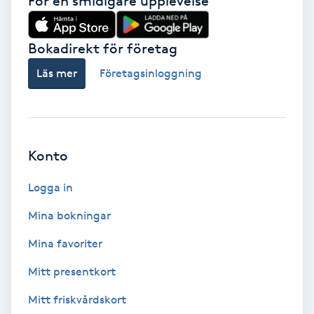
För en smidigare upplevelse
Laserbehandling
Lashlift Keratin
Bokadirekt för företag
Läs mer
Företagsinloggning
LED-ljusterapi
Liktornar
Konto
LPG
Logga in
LPG-behandling
Mina bokningar
LPG-massage
Mina favoriter
Mitt presentkort
Luggklippning
Mitt friskvårdskort