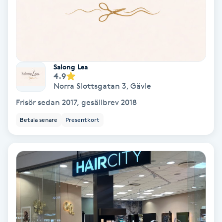
IPL
IPL hårborttagning
Salong Lea
4.9
IR-massage
Norra Slottsgatan 3
,
Gävle
J
Frisör sedan 2017, gesällbrev 2018
Japansk massage
Betala senare
Presentkort
K
K18
Katun fransar
Kemisk peeling