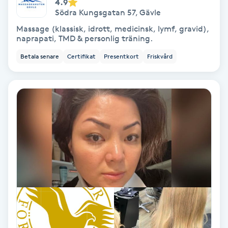
4.9
Södra Kungsgatan 57
,
Gävle
Fransförlängning Volym
Massage (klassisk, idrott, medicinsk, lymf, gravid),
naprapati, TMD & personlig träning.
Fransk manikyr
Betala senare
Certifikat
Presentkort
Friskvård
Fransrengöring
Frekvensterapi
Friskvård
Friskvårdsmassage
Frisör
Funktionsanalys