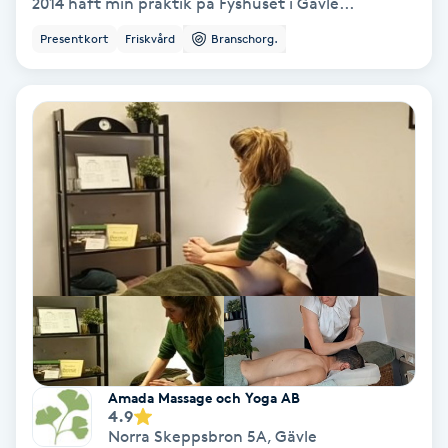
Extensions borttagning
2014 haft min praktik på Fyshuset i Gävle...
Presentkort
Friskvård
Branschorg.
Eyeliner-tatuering
F
Face framing
Faceliftmassage
Fet hårbotten
Fettreducering
Fibromassage
Amada Massage och Yoga AB
4.9
Fillers
Norra Skeppsbron 5A
,
Gävle