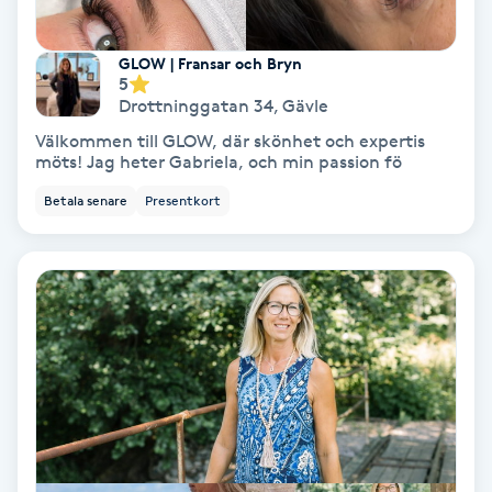
Gruppträning
GLOW | Fransar och Bryn
5
Drottninggatan 34
,
Gävle
Gua Sha-massage
Välkommen till GLOW, där skönhet och expertis
H
möts! Jag heter Gabriela, och min passion fö
Betala senare
Presentkort
Hatha Yoga
Headspa
Healing
Herrklippning
HIFU