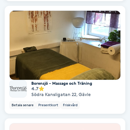
Terapi
Thaimassage
Toning
Torr hårbotten
Torrborstning
Triggerpunktsmassage
Borensjö - Massage och Träning
4.7
Södra Kansligatan 22
,
Gävle
Trådning
Betala senare
Presentkort
Friskvård
Träning