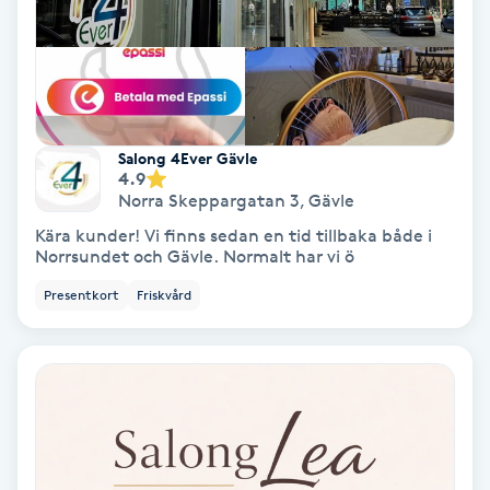
Hypnos
Hårborttagning
Hårbottenbehandling
Salong 4Ever Gävle
4.9
Norra Skeppargatan 3
,
Gävle
Hårförlängning
Kära kunder! Vi finns sedan en tid tillbaka både i
Norrsundet och Gävle. Normalt har vi ö
Hårvård
Presentkort
Friskvård
Hälsa
Hälsprickor
I
Idrottsmassage