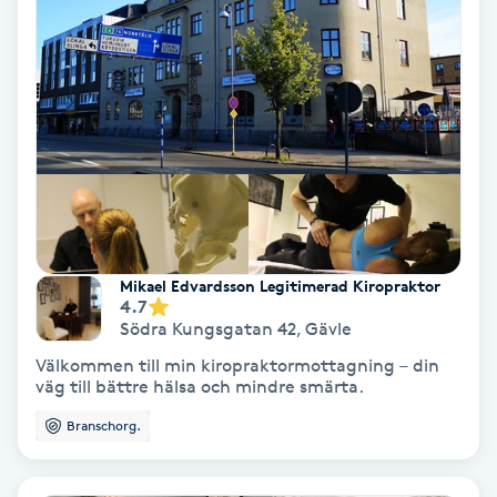
Nagelvård
Naglar borttagning
Naglar reparation
Naprapati
Mikael Edvardsson Legitimerad Kiropraktor
Navelpiercing
4.7
Södra Kungsgatan 42
,
Gävle
Välkommen till min kiropraktormottagning – din
NBE-massage
väg till bättre hälsa och mindre smärta.
Branschorg.
Ny frisyr
O