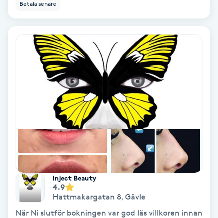
Betala senare
Personlig tränare
Picolaser
Piercing
Pigmentbehandling
Pigmentfläckar
Plastikkirurgi
Inject Beauty
Powder brows
4.9
Hattmakargatan 8
,
Gävle
Power Yoga
När Ni slutför bokningen var god läs villkoren innan