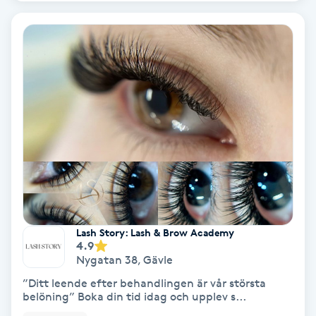
Osteopati
P
Paraffinbehandling
Pedikyr
Pensionärklippning
Permanent
Permanent hårborttagning
Lash Story: Lash & Brow Academy
4.9
Nygatan 38
,
Gävle
Permanent ögonbrynsmakeup
”Ditt leende efter behandlingen är vår största
belöning” Boka din tid idag och upplev s...
Personal shopper