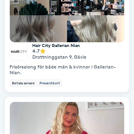
Keratinbehandling
Kinesiologi
Kinesisk medicin
Hair City Gallerian Nian
4.7
Drottninggatan 9
,
Gävle
Kiropraktik
Frisörsalong för både män & kvinnor i Gallerian-
Nian.
Klangmassage
Betala senare
Presentkort
Klippning
Klippning & Slingor
Klippning ungdom