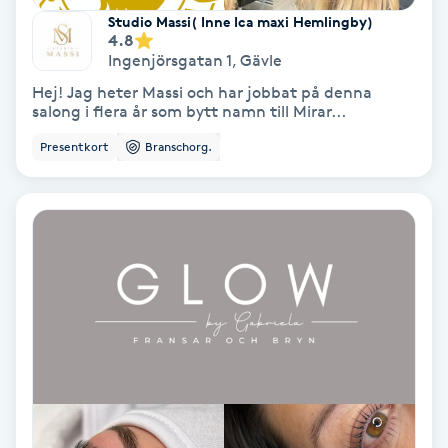
Studio Massi( Inne Ica maxi Hemlingby)
Färgning
4.8
Ingenjörsgatan 1
,
Gävle
Föning
Hej! Jag heter Massi och har jobbat på denna
salong i flera år som bytt namn till Mirar...
G
Presentkort
Branschorg.
Gel naglar
Gelenaglar
Gellack
Gellack med förstärkning
Gravidmassage
Gravidyoga