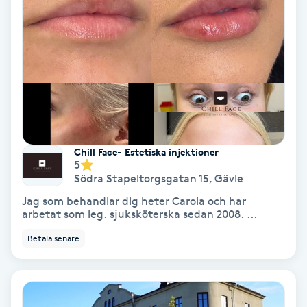
Nagelförlängning akryl
Nagelförlängning gelé
Nagelförlängning glasfiber
Nagelförlängning silke
Chill Face- Estetiska injektioner
5
Södra Stapeltorgsgatan 15
,
Gävle
Nagelförstärkning
Jag som behandlar dig heter Carola och har
arbetat som leg. sjuksköterska sedan 2008. ...
Nagelklippning
Betala senare
Nagelsvamp
Nageltrång