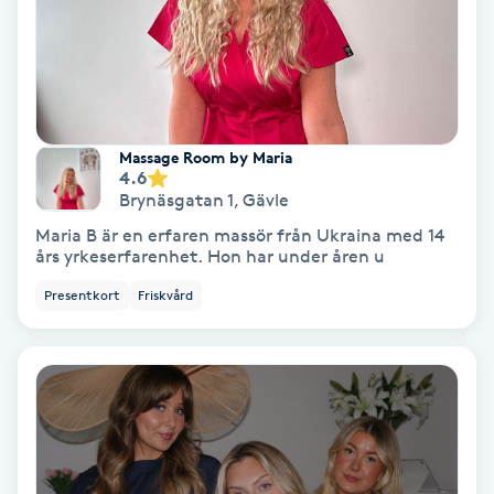
Koppningsmassage
Kosmetisk tatuering
Massage Room by Maria
Kostrådgivning
4.6
Brynäsgatan 1
,
Gävle
Kroppsinpackning
Maria B är en erfaren massör från Ukraina med 14
års yrkeserfarenhet. Hon har under åren u
Kroppspeeling
Presentkort
Friskvård
Käkledsbehandling
Kärlbehandling
L