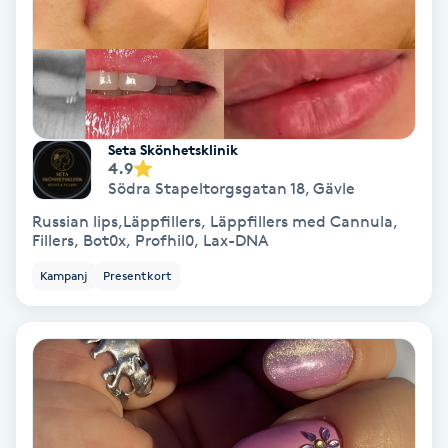
Lymfmassage
Läpptatuering
M
Makeup
Seta Skönhetsklinik
4.9
Södra Stapeltorgsgatan 18
,
Gävle
Manikyr & Pedikyr
Russian lips,Läppfillers, Läppfillers med Cannula,
Fillers, Bot0x, Profhil0, Lax-DNA
Massage
Kampanj
Presentkort
Medial vägledning
Medicinsk massage
Meditation