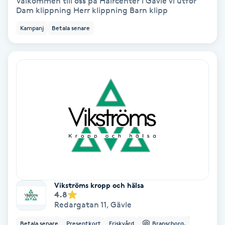
Välkommen till oss på Haircenter i Gävle vi utför
Dam klippning Herr klippning Barn klipp
Skoinlägg
Kampanj
Betala senare
Skägg
Skäggfärgning
Skäggklippning
Skäggtrimmning
Skönhet
Vikströms kropp och hälsa
Slingor
4.8
Redargatan 11
,
Gävle
Sockring
Betala senare
Presentkort
Friskvård
Branschorg.