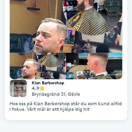
Volymfransar
Vårtor
Y
Yin Yoga
Yoga
Yoga Nidra
Kian Barbershop
4.9
Brynäsgränd 31
,
Gävle
Yogamassage
Hos oss på Kian Barbershop står du som kund alltid
Z
i fokus. Vårt mål är att hjälpa dig hit
Zonterapi