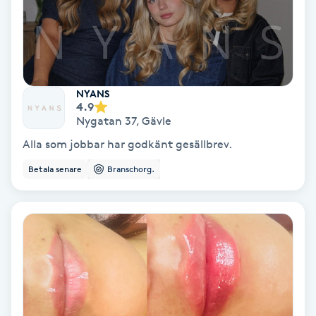
Laserbehandling
Lashlift Keratin
LED-ljusterapi
NYANS
4.9
Liktornar
Nygatan 37
,
Gävle
Alla som jobbar har godkänt gesällbrev.
LPG
Betala senare
Branschorg.
LPG-behandling
LPG-massage
Luggklippning