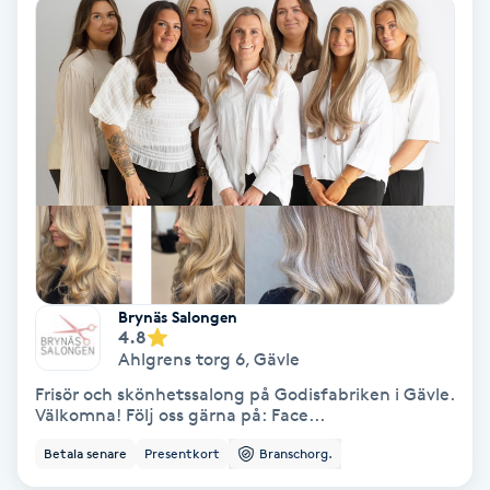
Ansiktsbehandling djuprengörande
B
Babylights
Balayage
Bambumassage
Barber
Brynäs Salongen
4.8
Barnklippning
Ahlgrens torg 6
,
Gävle
Frisör och skönhetssalong på Godisfabriken i Gävle.
BIAB
Välkomna! Följ oss gärna på: Face...
Betala senare
Presentkort
Branschorg.
Blowout