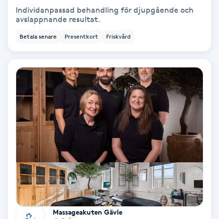
Individanpassad behandling för djupgående och
Fotmassage
avslappnande resultat.
Betala senare
Presentkort
Friskvård
Fotsvamp
Fotvård
Fransar
Fransborttagning
Fransfärgning
Fransförlängning
Fransförlängning Megavolym
Massageakuten Gävle