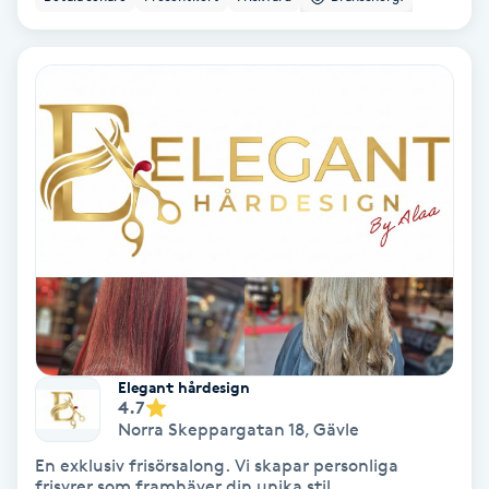
Spa
Spa manikyr & pedikyr
Spa-manikyr
Spa-pedikyr
Spraytan
Stylist
Elegant hårdesign
Sugaring
4.7
Norra Skeppargatan 18
,
Gävle
En exklusiv frisörsalong. Vi skapar personliga
Svensk massage
frisyrer som framhäver din unika stil.