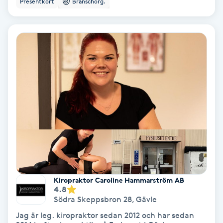
Presentkort
Branschorg.
Color correction
Cryoterapi
D
Damklippning
Dermapen
Diamantslipning
E
Enzympeeling
Kiropraktor Caroline Hammarström AB
4.8
Extensions
Södra Skeppsbron 28
,
Gävle
Jag är leg. kiropraktor sedan 2012 och har sedan