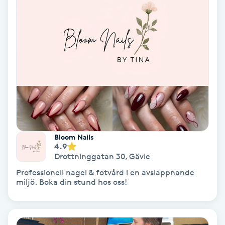
Tvätt & Fön
V
Vaccination
Vampyrbehandling
Vaxning
Vaxning brasiliansk
Bloom Nails
4.9
Veterinär
Drottninggatan 30
,
Gävle
Professionell nagel & fotvård i en avslappnande
miljö. Boka din stund hos oss!
Vibrationsmassage
Vinyasa Yoga