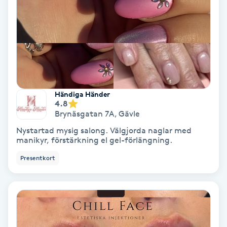
Medium
Megavolymfransar
Melasma
Händiga Händer
Mesoterapi
4.8
Brynäsgatan 7A
,
Gävle
MicroPen
Nystartad mysig salong. Välgjorda naglar med
manikyr, förstärkning el gel-förlängning.
Microshading
Presentkort
Mixfransar
N
Nagelförlängning