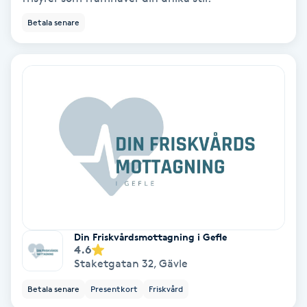
Betala senare
Svettbehandling
T
Tuina-massage
Taktil massage
Tandblekning
Tandläkare
Tatuering
Din Friskvårdsmottagning i Gefle
4.6
Staketgatan 32
,
Gävle
Tatueringsborttagning
Betala senare
Presentkort
Friskvård