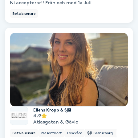
Ni accepterar!! Från och med 1a Juli
PRP (Platelet Rich Plasma)
Betala senare
PRX-T33
Psoriasis
PT
R
Radiofrekvens
Rakning
Ellens Kropp & Själ
4.9
Atlasgatan 8
,
Gävle
Reflexologi
Betala senare
Presentkort
Friskvård
Branschorg.