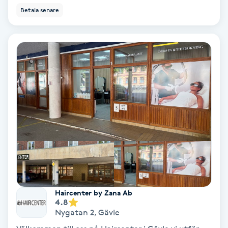
Betala senare
Samtalsterapi
Senioryoga
Shiatsu
Singelfransar
Sjukgymnastik
Skalpmassage
Skinbooster
Haircenter by Zana Ab
4.8
Nygatan 2
,
Gävle
Sklerosering