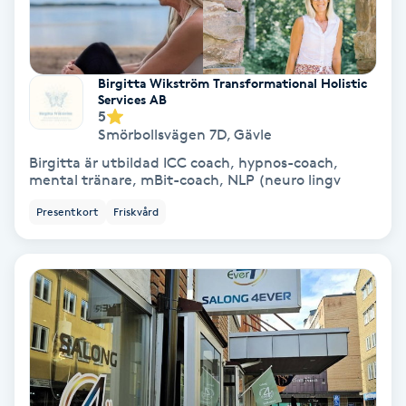
Hollywood Peel
Hot Stone Massage
Birgitta Wikström Transformational Holistic
Services AB
5
Hot yoga
Smörbollsvägen 7D
,
Gävle
Birgitta är utbildad ICC coach, hypnos-coach,
Hudföryngring
mental tränare, mBit-coach, NLP (neuro lingv
Presentkort
Friskvård
Huduppstramning
Hudvård
Hyaluronsyra
Hyperhidros