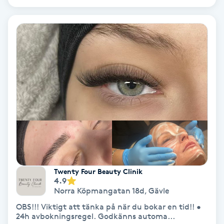
Regndroppsmassage
Reiki
Reikihealing
Reiki massage
Restorative Yoga
Rosacea
Twenty Four Beauty Clinik
Rosenmetoden
4.9
Norra Köpmangatan 18d
,
Gävle
Ryggmassage
OBS!!! Viktigt att tänka på när du bokar en tid!! •
24h avbokningsregel. Godkänns automa...
S