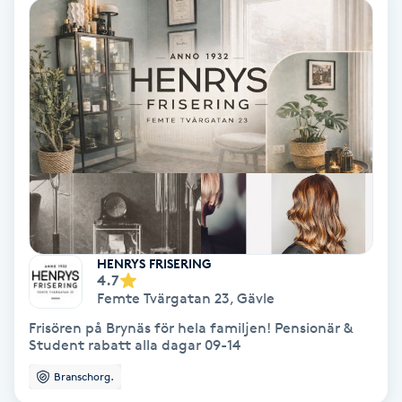
Olaplex
Olaplexbehandling
Ombre
Ombre brows
Ombre naglar
HENRYS FRISERING
Optiker
4.7
Femte Tvärgatan 23
,
Gävle
Ortobionomi
Frisören på Brynäs för hela familjen! Pensionär &
Student rabatt alla dagar 09-14
Ortopedi
Branschorg.