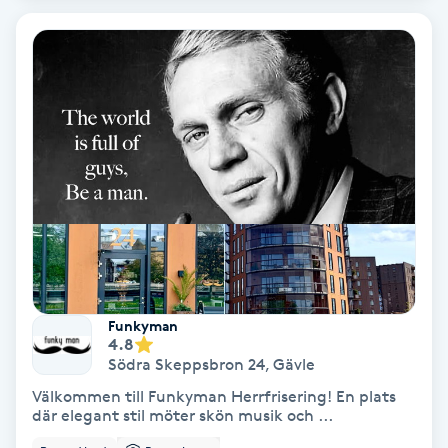
Bottenfärg
Brynformning
Brynfärgning
Brynplockning
Bröllopsuppsättning
C
Funkyman
4.8
Celluliter
Södra Skeppsbron 24
,
Gävle
Välkommen till Funkyman Herrfrisering! En plats
Coachning
där elegant stil möter skön musik och ...