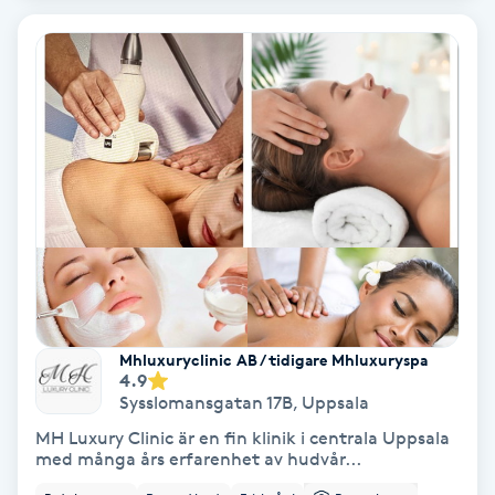
Bottenfärg
Brynformning
Brynfärgning
Brynplockning
Bröllopsuppsättning
C
Mhluxuryclinic AB / tidigare Mhluxuryspa
4.9
Celluliter
Sysslomansgatan 17B
,
Uppsala
MH Luxury Clinic är en fin klinik i centrala Uppsala
Coachning
med många års erfarenhet av hudvår...