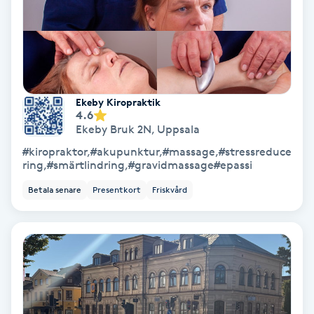
Samtalsterapi
Senioryoga
Ekeby Kiropraktik
Shiatsu
4.6
Ekeby Bruk 2N
,
Uppsala
Singelfransar
#kiropraktor,#akupunktur,#massage,#stressreduce
ring,#smärtlindring,#gravidmassage#epassi
Sjukgymnastik
Betala senare
Presentkort
Friskvård
Skalpmassage
Skinbooster
Sklerosering