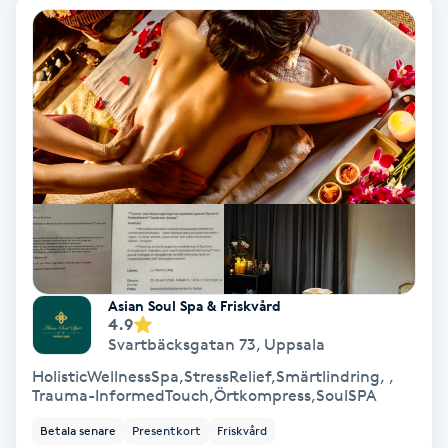
Lymfmassage
Läpptatuering
M
Makeup
Manikyr & Pedikyr
Massage
Asian Soul Spa & Friskvård
Medial vägledning
4.9
Svartbäcksgatan 73
,
Uppsala
Medicinsk massage
HolisticWellnessSpa,StressRelief,Smärtlindring, ,
Trauma-InformedTouch,Örtkompress,SoulSPA
Meditation
Betala senare
Presentkort
Friskvård