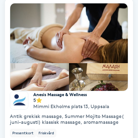
Tvätt & Fön
V
Vaccination
Vampyrbehandling
Vaxning
Vaxning brasiliansk
Anesis Massage & Wellness
Veterinär
5
Mimmi Ekholms plats 13
,
Uppsala
Vibrationsmassage
Antik grekisk massage, Summer Mojito Massage(
juni-augusti) klassisk massage, aromamassage
Vinyasa Yoga
Presentkort
Friskvård