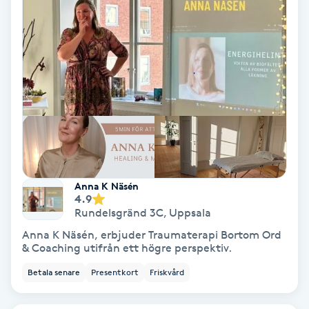
Laserbehandling
Lashlift Keratin
LED-ljusterapi
Liktornar
LPG
Anna K Näsén
LPG-behandling
4.9
Rundelsgränd 3C
,
Uppsala
LPG-massage
Anna K Näsén, erbjuder Traumaterapi Bortom Ord
& Coaching utifrån ett högre perspektiv.
Luggklippning
Betala senare
Presentkort
Friskvård