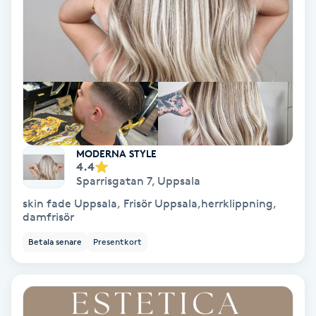
Spa
Spa manikyr & pedikyr
Spa-manikyr
Spa-pedikyr
MODERNA STYLE
4.4
Sparrisgatan 7
,
Uppsala
Spraytan
skin fade Uppsala, Frisör Uppsala,herrklippning,
damfrisör
Stylist
Betala senare
Presentkort
Sugaring
Svensk massage