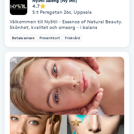
NyStil Salong (Ny Stil)
4.7
Osteopati
S:t Persgatan 26c
,
Uppsala
P
Välkommen till NyStil – Essence of Natural Beauty.
Skönhet, kvalitet och omsorg – i balans
Paraffinbehandling
Betala senare
Presentkort
Friskvård
Pedikyr
Pensionärklippning
Permanent
Permanent hårborttagning
Permanent ögonbrynsmakeup
Personal shopper