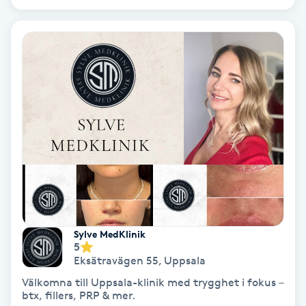
Volymfransar
Vårtor
Y
Yin Yoga
Yoga
Yoga Nidra
Yogamassage
Sylve MedKlinik
5
Z
Eksätravägen 55
,
Uppsala
Zonterapi
Välkomna till Uppsala-klinik med trygghet i fokus –
btx, fillers, PRP & mer.