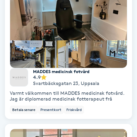
Koppningsmassage
Kosmetisk tatuering
Kostrådgivning
Kroppsinpackning
MADDES medicinsk fotvård
4.9
Kroppspeeling
Svartbäcksgatan 23
,
Uppsala
Varmt välkommen till MADDES medicinsk fotvård.
Käkledsbehandling
Jag är diplomerad medicinsk fotterapeut frå
Betala senare
Presentkort
Friskvård
Kärlbehandling
L