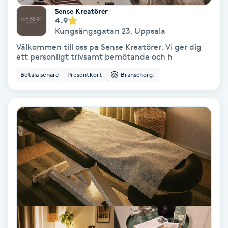
Sense Kreatörer
Färgning
4.9
Kungsängsgatan 23
,
Uppsala
Föning
Välkommen till oss på Sense Kreatörer. Vi ger dig
ett personligt trivsamt bemötande och h
G
Betala senare
Presentkort
Branschorg.
Gel naglar
Gelenaglar
Gellack
Gellack med förstärkning
Gravidmassage
Gravidyoga