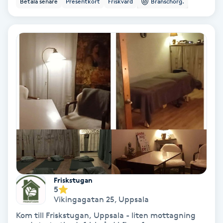
Betala senare
Presentkort
Friskvård
Branschorg.
Color correction
Cryoterapi
D
Damklippning
Dermapen
Diamantslipning
E
Enzympeeling
Friskstugan
5
Extensions
Vikingagatan 25
,
Uppsala
Kom till Friskstugan, Uppsala - liten mottagning