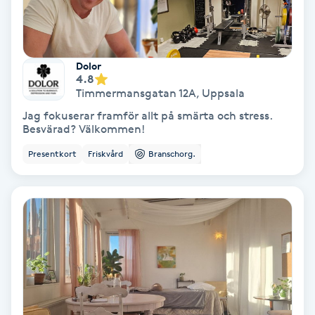
Hollywood Peel
Hot Stone Massage
Dolor
4.8
Hot yoga
Timmermansgatan 12A
,
Uppsala
Jag fokuserar framför allt på smärta och stress.
Besvärad? Välkommen!
Hudföryngring
Presentkort
Friskvård
Branschorg.
Huduppstramning
Hudvård
Hyaluronsyra
Hyperhidros