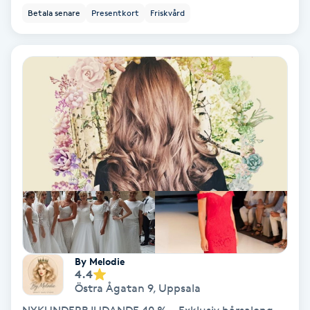
Betala senare
Presentkort
Friskvård
Nagelförlängning akryl
Nagelförlängning gelé
Nagelförlängning glasfiber
Nagelförlängning silke
Nagelförstärkning
Nagelklippning
By Melodie
Nagelsvamp
4.4
Östra Ågatan 9
,
Uppsala
Nageltrång