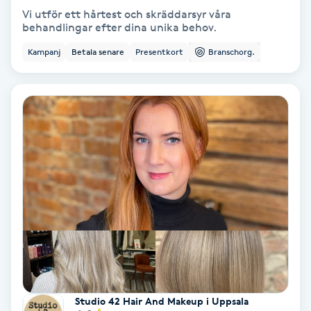
Vi utför ett hårtest och skräddarsyr våra
Fotmassage
behandlingar efter dina unika behov.
Kampanj
Betala senare
Presentkort
Branschorg.
Fotsvamp
Fotvård
Fransar
Fransborttagning
Fransfärgning
Fransförlängning
Fransförlängning Megavolym
Studio 42 Hair And Makeup i Uppsala