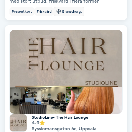
Extensions borttagning
med stort utbud, friskvård i flera former
Presentkort
Friskvård
Branschorg.
Eyeliner-tatuering
F
Face framing
Faceliftmassage
Fet hårbotten
Fettreducering
Fibromassage
StudioLine- The Hair Lounge
4.9
Fillers
Sysslomansgatan 6c
,
Uppsala