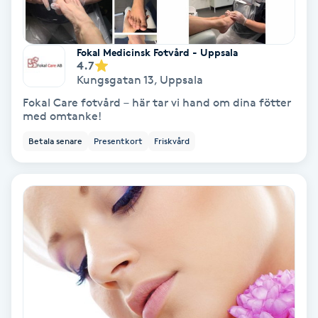
PRP (Platelet Rich Plasma)
Fokal Medicinsk Fotvård - Uppsala
4.7
PRX-T33
Kungsgatan 13
,
Uppsala
Fokal Care fotvård – här tar vi hand om dina fötter
Psoriasis
med omtanke!
Betala senare
Presentkort
Friskvård
PT
R
Radiofrekvens
Rakning
Reflexologi