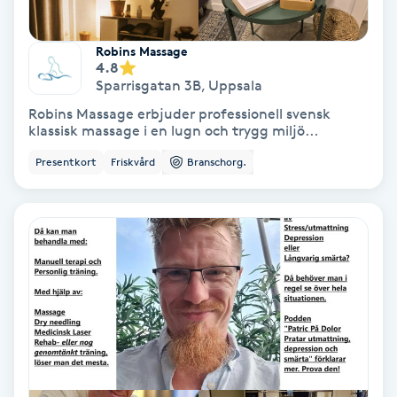
Gruppträning
Robins Massage
4.8
Sparrisgatan 3B
,
Uppsala
Gua Sha-massage
Robins Massage erbjuder professionell svensk
H
klassisk massage i en lugn och trygg miljö...
Presentkort
Friskvård
Branschorg.
Hatha Yoga
Headspa
Healing
Herrklippning
HIFU