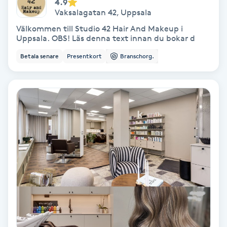
4.9
Vaksalagatan 42
,
Uppsala
Fransförlängning Volym
Välkommen till Studio 42 Hair And Makeup i
Uppsala. OBS! Läs denna text innan du bokar d
Fransk manikyr
Betala senare
Presentkort
Branschorg.
Fransrengöring
Frekvensterapi
Friskvård
Friskvårdsmassage
Frisör
Funktionsanalys