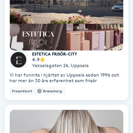
Skoinlägg
Skägg
Skäggfärgning
ESTETICA FRISÖR-CITY
4.9
Skäggklippning
Vaksalagatan 26
,
Uppsala
Vi har funnits i hjärtat av Uppsala sedan 1996 och
Skäggtrimmning
har mer än 30 års erfarenhet som frisör
Presentkort
Branschorg.
Skönhet
Slingor
Sockring