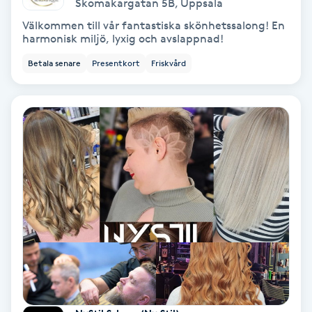
Skomakargatan 5B
,
Uppsala
Olaplex
Välkommen till vår fantastiska skönhetssalong! En
harmonisk miljö, lyxig och avslappnad!
Olaplexbehandling
Betala senare
Presentkort
Friskvård
Ombre
Ombre brows
Ombre naglar
Optiker
Ortobionomi
Ortopedi