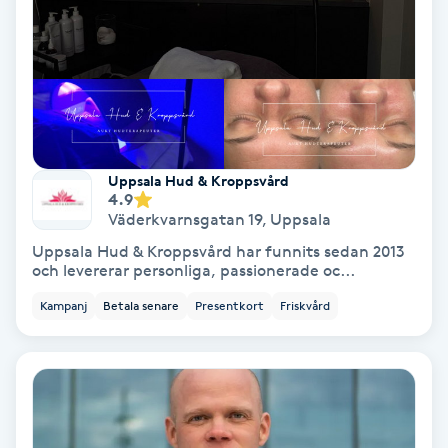
IPL
IPL hårborttagning
IR-massage
Uppsala Hud & Kroppsvård
J
4.9
Väderkvarnsgatan 19
,
Uppsala
Japansk massage
Uppsala Hud & Kroppsvård har funnits sedan 2013
K
och levererar personliga, passionerade oc...
Kampanj
Betala senare
Presentkort
Friskvård
K18
Katun fransar
Kemisk peeling