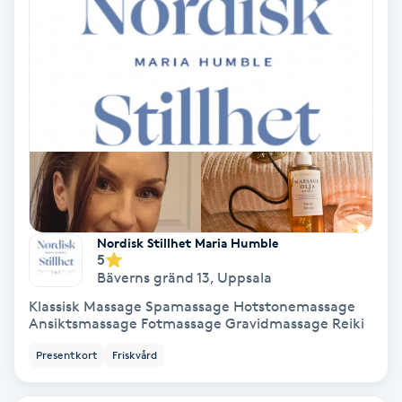
Terapi
Thaimassage
Toning
Torr hårbotten
Torrborstning
Nordisk Stillhet Maria Humble
Triggerpunktsmassage
5
Bäverns gränd 13
,
Uppsala
Trådning
Klassisk Massage Spamassage Hotstonemassage
Ansiktsmassage Fotmassage Gravidmassage Reiki
Träning
Presentkort
Friskvård