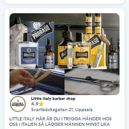
Medium
Megavolymfransar
Melasma
Mesoterapi
MicroPen
Microshading
Little italy barber shop
4.9
Mixfransar
Svartbäcksgatan 21
,
Uppsala
N
LITTLE ITALY HÄR ÄR DU I TRYGGA HÄNDER HOS
OSS I ITALIEN SÅ LÄGGER MÄNNEN MINST LIKA
Nagelförlängning