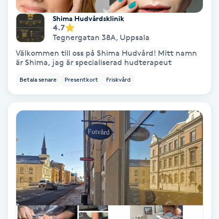
Shima Hudvårdsklinik
Personlig tränare
4.7
Tegnergatan 38A
,
Uppsala
Picolaser
Välkommen till oss på Shima Hudvård! Mitt namn
är Shima, jag är specialiserad hudterapeut
Piercing
Betala senare
Presentkort
Friskvård
Pigmentbehandling
Pigmentfläckar
Plastikkirurgi
Powder brows
Power Yoga