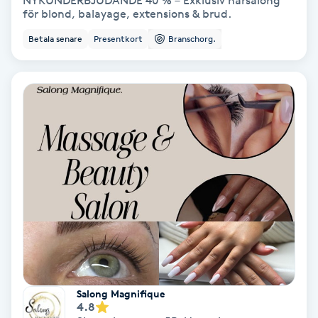
NYKUNDERBJUDANDE 40 % – Exklusiv hårsalong
för blond, balayage, extensions & brud.
Nagelvård
Betala senare
Presentkort
Branschorg.
Naglar borttagning
Naglar reparation
Naprapati
Navelpiercing
NBE-massage
Ny frisyr
Salong Magnifique
O
4.8