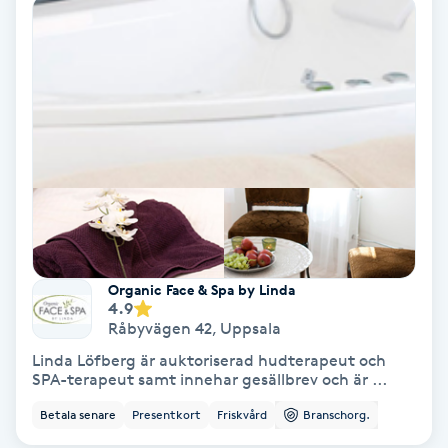
Ansiktsbehandling djuprengörande
B
Babylights
Balayage
Bambumassage
Barber
Organic Face & Spa by Linda
4.9
Barnklippning
Råbyvägen 42
,
Uppsala
Linda Löfberg är auktoriserad hudterapeut och
BIAB
SPA-terapeut samt innehar gesällbrev och är ...
Betala senare
Presentkort
Friskvård
Branschorg.
Blowout