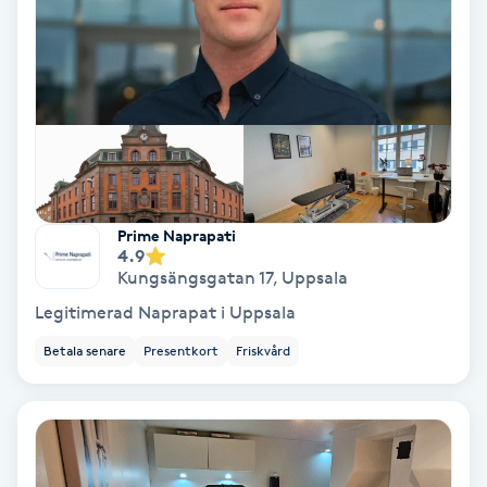
Keratinbehandling
Kinesiologi
Kinesisk medicin
Kiropraktik
Prime Naprapati
4.9
Kungsängsgatan 17
,
Uppsala
Klangmassage
Legitimerad Naprapat i Uppsala
Klippning
Betala senare
Presentkort
Friskvård
Klippning & Slingor
Klippning ungdom