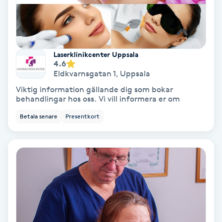
Regndroppsmassage
Reiki
Laserklinikcenter Uppsala
Reikihealing
4.6
Eldkvarnsgatan 1
,
Uppsala
Reiki massage
Viktig information gällande dig som bokar
behandlingar hos oss. Vi vill informera er om
Restorative Yoga
Betala senare
Presentkort
Rosacea
Rosenmetoden
Ryggmassage
S