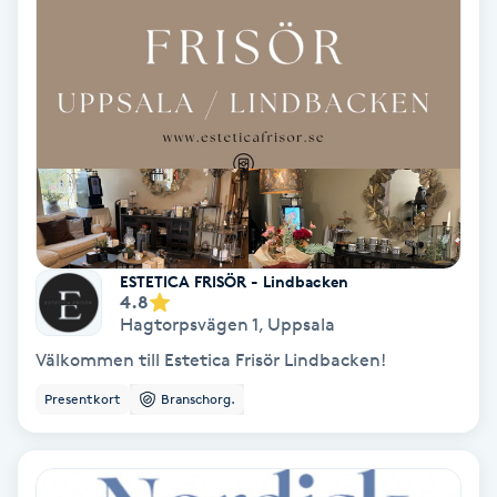
Svettbehandling
T
Tuina-massage
Taktil massage
Tandblekning
ESTETICA FRISÖR - Lindbacken
4.8
Tandläkare
Hagtorpsvägen 1
,
Uppsala
Välkommen till Estetica Frisör Lindbacken!
Tatuering
Presentkort
Branschorg.
Tatueringsborttagning