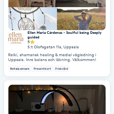
Hypnos
Hårborttagning
Ellen Maria Cárdenas - Soulful being Deeply
Hårbottenbehandling
guided
5
S:t Olofsgatan 11a
,
Uppsala
Hårförlängning
Reiki, shamansk healing & medial vägledning i
Uppsala. Inre balans och läkning. Välkommen!
Hårvård
Betala senare
Presentkort
Friskvård
Hälsa
Hälsprickor
I
Idrottsmassage