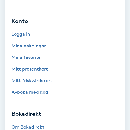
Ansiktsbehandling djuprengörande
B
Konto
Babylights
Logga in
Balayage
Mina bokningar
Mina favoriter
Bambumassage
Mitt presentkort
Barber
Mitt friskvårdskort
Avboka med kod
Barnklippning
BIAB
Bokadirekt
Blowout
Om Bokadirekt