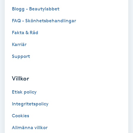
Blogg - Beautylabbet
Bottenfärg
FAQ - Skönhetsbehandlingar
Brynformning
Fakta & Råd
Karriär
Brynfärgning
Support
Brynplockning
Villkor
Bröllopsuppsättning
C
Etisk policy
Celluliter
Integritetspolicy
Cookies
Coachning
Allmänna villkor