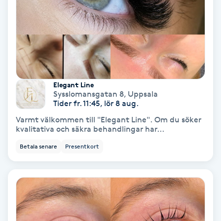
IPL
IPL hårborttagning
IR-massage
Elegant Line
J
Sysslomansgatan 8
,
Uppsala
Tider fr. 11:45, lör 8 aug.
Japansk massage
Varmt välkommen till "Elegant Line". Om du söker
kvalitativa och säkra behandlingar har...
K
Betala senare
Presentkort
K18
Katun fransar
Kemisk peeling