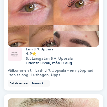
Keratinbehandling
Kinesiologi
Kinesisk medicin
Kiropraktik
Lash Lift Uppsala
4.9
S:t Larsgatan 8 A
,
Uppsala
Klangmassage
Tider fr. 08:00, mån 17 aug.
Välkommen till Lash Lift Uppsala - en nyöppnad
liten salong i Luthagen, Upps...
Klippning
Betala senare
Presentkort
Klippning & Slingor
Klippning ungdom