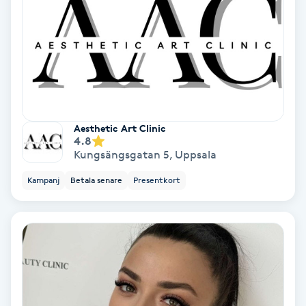
Samtalsterapi
Senioryoga
Shiatsu
Aesthetic Art Clinic
Singelfransar
4.8
Kungsängsgatan 5
,
Uppsala
Sjukgymnastik
Kampanj
Betala senare
Presentkort
Skalpmassage
Skinbooster
Sklerosering