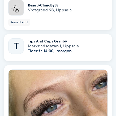
BeautyClinicBySS
Svettbehandling
Vretgränd 9B
,
Uppsala
T
Presentkort
Tuina-massage
Tips And Cups Gränby
T
Taktil massage
Marknadsgatan 1
,
Uppsala
Tider fr. 14:00, Imorgon
Tandblekning
Tandläkare
Tatuering
Tatueringsborttagning