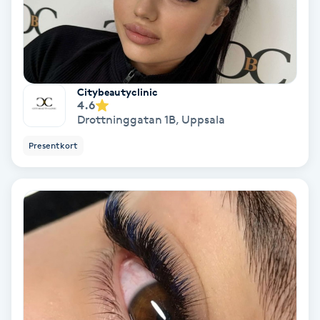
Skoinlägg
Skägg
Citybeautyclinic
4.6
Skäggfärgning
Drottninggatan 1B
,
Uppsala
Skäggklippning
Presentkort
Skäggtrimmning
Skönhet
Slingor
Sockring