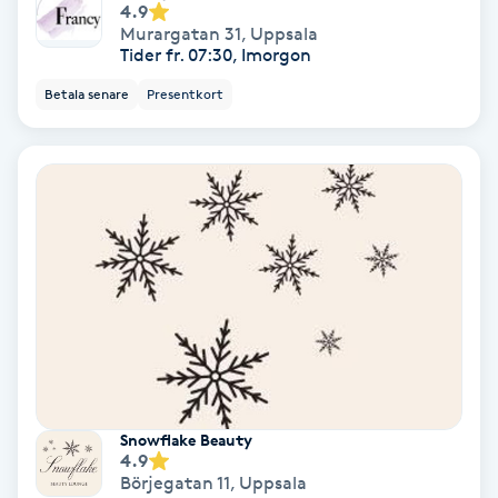
4.9
Olaplex
Murargatan 31
,
Uppsala
Tider fr. 07:30, Imorgon
Olaplexbehandling
Betala senare
Presentkort
Ombre
Ombre brows
Ombre naglar
Optiker
Ortobionomi
Snowflake Beauty
Ortopedi
4.9
Börjegatan 11
,
Uppsala