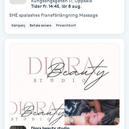
Kungsängsgatan 17
,
Uppsala
Color correction
Tider fr. 14:45, lör 8 aug.
SHE spalashes Fransförlängning Massage
Cryoterapi
Kampanj
Betala senare
Presentkort
D
Damklippning
Dermapen
Diamantslipning
E
Enzympeeling
Extensions
Diora beauty studio