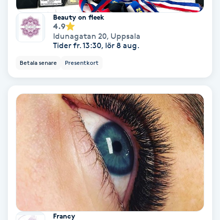
Beauty on fleek
Nagelvård
4.9
Idunagatan 20
,
Uppsala
Tider fr. 13:30, lör 8 aug.
Naglar borttagning
Betala senare
Presentkort
Naglar reparation
Naprapati
Navelpiercing
NBE-massage
Ny frisyr
O
Francy