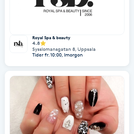
Lymfmassage
Läpptatuering
M
Royal Spa & beauty
Makeup
4.8
Sysslomansgatan 8
,
Uppsala
Tider fr. 10:00, Imorgon
Manikyr & Pedikyr
Massage
Medial vägledning
Medicinsk massage
Meditation