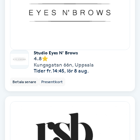
Laserbehandling
Lashlift Keratin
LED-ljusterapi
Studio Eyes N' Brows
Liktornar
4.8
Kungsgatan 66n
,
Uppsala
Tider fr. 14:45, lör 8 aug.
LPG
Betala senare
Presentkort
LPG-behandling
LPG-massage
Luggklippning