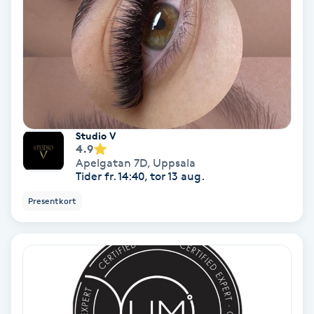
PRP (Platelet Rich Plasma)
PRX-T33
Psoriasis
Studio V
PT
4.9
Apelgatan 7D
,
Uppsala
R
Tider fr. 14:40, tor 13 aug.
Presentkort
Radiofrekvens
Rakning
Reflexologi