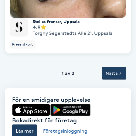
Terapi
Thaimassage
Stellas fransar, Uppsala
4.9
Torgny Segerstedts Allé 21
,
Uppsala
Toning
Presentkort
Torr hårbotten
Torrborstning
1 av 2
Nästa
Triggerpunktsmassage
För en smidigare upplevelse
Trådning
Bokadirekt för företag
Träning
Läs mer
Företagsinloggning