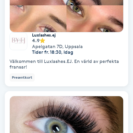
Hypnos
Hårborttagning
Luxlashes.ej
Hårbottenbehandling
4.9
Apelgatan 7D
,
Uppsala
Tider fr. 18:30, Idag
Hårförlängning
Välkommen till Luxlashes.EJ. En värld av perfekta
fransar!
Hårvård
Presentkort
Hälsa
Hälsprickor
I
Idrottsmassage