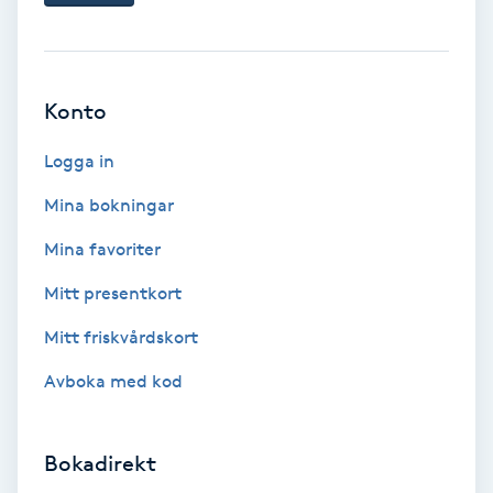
Tvätt & Fön
V
Vaccination
Konto
Vampyrbehandling
Logga in
Mina bokningar
Vaxning
Mina favoriter
Vaxning brasiliansk
Mitt presentkort
Mitt friskvårdskort
Veterinär
Avboka med kod
Vibrationsmassage
Bokadirekt
Vinyasa Yoga