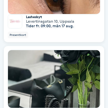
Spa
Lashesbyt
Levertinsgatan 10
,
Uppsala
Spa manikyr & pedikyr
Tider fr. 09:00, mån 17 aug.
Presentkort
Spa-manikyr
Spa-pedikyr
Spraytan
Stylist
Sugaring
Svensk massage