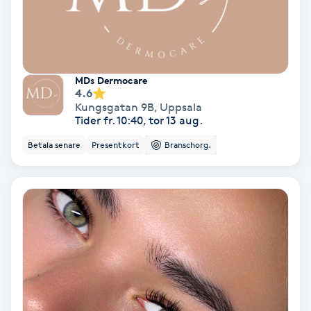
Hollywood Peel
Hot Stone Massage
MDs Dermocare
Hot yoga
4.6
Kungsgatan 9B
,
Uppsala
Tider fr. 10:40, tor 13 aug.
Hudföryngring
Betala senare
Presentkort
Branschorg.
Huduppstramning
Hudvård
Hyaluronsyra
Hyperhidros