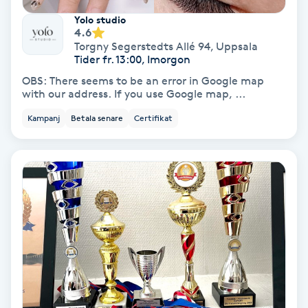
Yolo studio
4.6
Nagelförlängning akryl
Torgny Segerstedts Allé 94
,
Uppsala
Tider fr. 13:00, Imorgon
Nagelförlängning gelé
OBS: There seems to be an error in Google map
with our address. If you use Google map, ...
Nagelförlängning glasfiber
Kampanj
Betala senare
Certifikat
Nagelförlängning silke
Nagelförstärkning
Nagelklippning
Nagelsvamp
Nageltrång