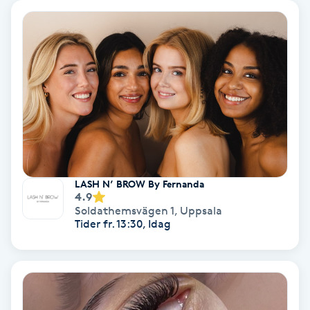
Personlig tränare
Picolaser
Piercing
Pigmentbehandling
LASH N’ BROW By Fernanda
Pigmentfläckar
4.9
Soldathemsvägen 1
,
Uppsala
Tider fr. 13:30, Idag
Plastikkirurgi
Powder brows
Power Yoga