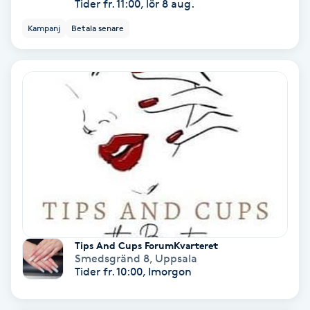
Tider fr. 11:00, lör 8 aug.
Osteopati
Kampanj
Betala senare
P
Paraffinbehandling
Pedikyr
Pensionärklippning
Permanent
Permanent hårborttagning
Tips And Cups ForumKvarteret
Smedsgränd 8
,
Uppsala
Permanent ögonbrynsmakeup
Tider fr. 10:00, Imorgon
Personal shopper