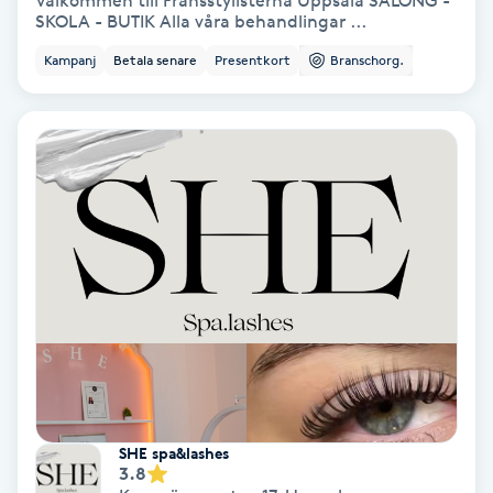
Välkommen till Fransstylisterna Uppsala SALONG -
SKOLA - BUTIK Alla våra behandlingar ...
Bottenfärg
Kampanj
Betala senare
Presentkort
Branschorg.
Brynformning
Brynfärgning
Brynplockning
Bröllopsuppsättning
C
Celluliter
Coachning
SHE spa&lashes
3.8