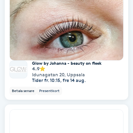
Koppningsmassage
Kosmetisk tatuering
Kostrådgivning
Kroppsinpackning
Glow by Johanna - beauty on fleek
4.9
Idunagatan 20
,
Uppsala
Kroppspeeling
Tider fr. 10:15, fre 14 aug.
Betala senare
Presentkort
Käkledsbehandling
Kärlbehandling
L