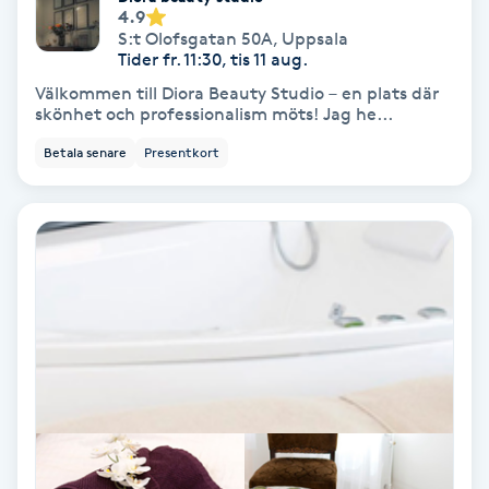
Extensions borttagning
4.9
S:t Olofsgatan 50A
,
Uppsala
Tider fr. 11:30, tis 11 aug.
Eyeliner-tatuering
Välkommen till Diora Beauty Studio – en plats där
F
skönhet och professionalism möts! Jag he...
Face framing
Betala senare
Presentkort
Faceliftmassage
Fet hårbotten
Fettreducering
Fibromassage
Fillers