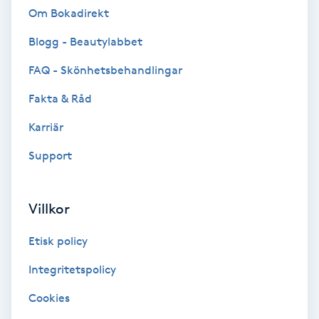
Om Bokadirekt
Volymfransar
Blogg - Beautylabbet
Vårtor
FAQ - Skönhetsbehandlingar
Y
Fakta & Råd
Yin Yoga
Karriär
Support
Yoga
Yoga Nidra
Villkor
Yogamassage
Etisk policy
Z
Integritetspolicy
Zonterapi
Cookies