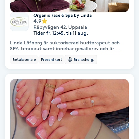
Fotmassage
Organic Face & Spa by Linda
4.9
Fotsvamp
Råbyvägen 42
,
Uppsala
Tider fr. 12:45, tis 11 aug.
Linda Löfberg är auktoriserad hudterapeut och
Fotvård
SPA-terapeut samt innehar gesällbrev och är ...
Betala senare
Presentkort
Branschorg.
Fransar
Fransborttagning
Fransfärgning
Fransförlängning
Fransförlängning Megavolym