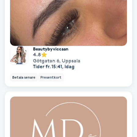
Gruppträning
Gua Sha-massage
H
Beautybyviccaan
4.8
Hatha Yoga
Götgatan 6
,
Uppsala
Tider fr. 15:41, Idag
Headspa
Betala senare
Presentkort
Healing
Herrklippning
HIFU