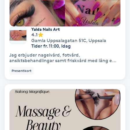
Fransförlängning Volym
Fransk manikyr
Yalda Nails Art
4.1
Fransrengöring
Gamla Uppsalagatan 51C
,
Uppsala
Tider fr. 11:00, Idag
Jag erbjuder nagelvård, fotvård,
Frekvensterapi
ansiktsbehandlingar samt friskvård med lång e...
Presentkort
Friskvård
Friskvårdsmassage
Frisör
Funktionsanalys