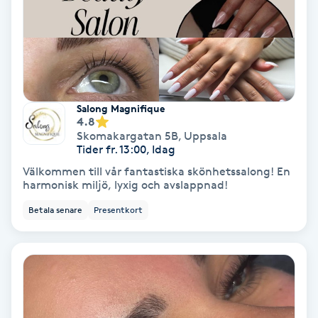
Färgning
Föning
G
Salong Magnifique
Gel naglar
4.8
Skomakargatan 5B
,
Uppsala
Tider fr. 13:00, Idag
Gelenaglar
Välkommen till vår fantastiska skönhetssalong! En
harmonisk miljö, lyxig och avslappnad!
Gellack
Betala senare
Presentkort
Gellack med förstärkning
Gravidmassage
Gravidyoga