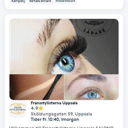
Kampanj
Betala senare
Presentkort
Ansiktsbehandling djuprengörande
B
Babylights
Balayage
Bambumassage
Barber
Barnklippning
Fransstylisterna Uppsala
4.9
BIAB
Sköldungagatan 59
,
Uppsala
Tider fr. 10:40, Imorgon
Blowout