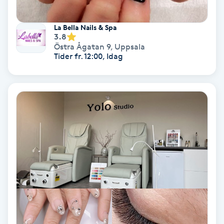
Medium
La Bella Nails & Spa
3.8
Megavolymfransar
Östra Ågatan 9
,
Uppsala
Tider fr. 12:00, Idag
Melasma
Mesoterapi
MicroPen
Microshading
Mixfransar
N
Nagelförlängning