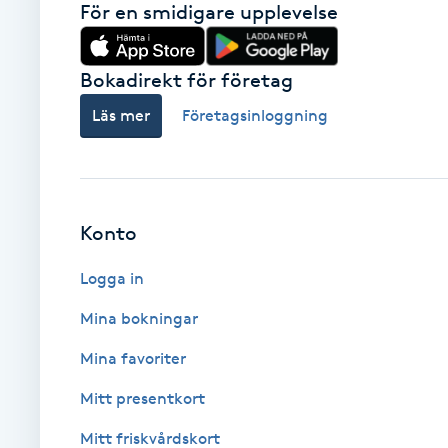
För en smidigare upplevelse
Brynformning
Bokadirekt för företag
Brynfärgning
Läs mer
Företagsinloggning
Brynplockning
Bröllopsuppsättning
Konto
C
Logga in
Celluliter
Mina bokningar
Coachning
Mina favoriter
Mitt presentkort
Color correction
Mitt friskvårdskort