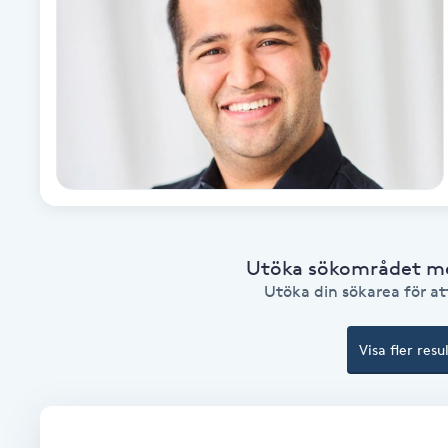
Babylights
Balayage
Bambumassage
Barber
Utöka sökområdet med
Barnklippning
Utöka din sökarea för att
BIAB
Visa fler resu
Blowout
Bottenfärg