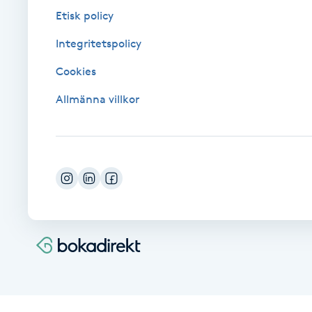
Eyeliner-tatuering
Etisk policy
F
Integritetspolicy
Face framing
Cookies
Faceliftmassage
Allmänna villkor
Fet hårbotten
Fettreducering
Fibromassage
Fillers
Fotmassage