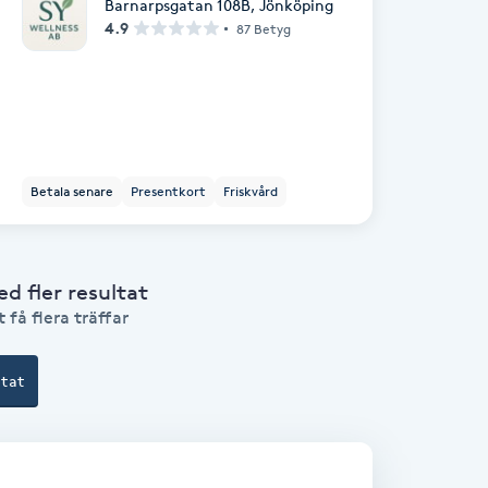
Barnarpsgatan 108B
,
Jönköping
4.9
87 Betyg
Betala senare
Presentkort
Friskvård
 fler resultat
 få flera träffar
ltat