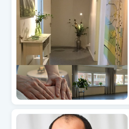
Alternativmedicin
Andningsmassage
Ansiktslyft utan kirurgi
Aromamassage
Ashtanga Yoga
Ayurveda
Ayurvedisk Massage
Ansiktsbehandling djuprengörande
B