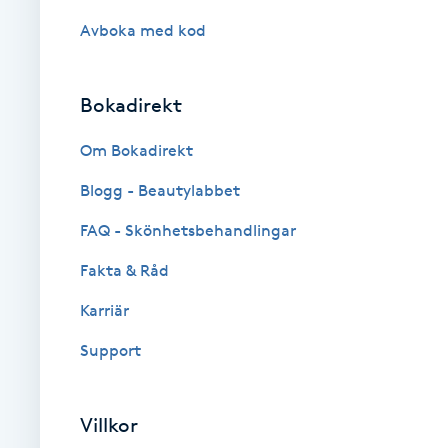
Cryoterapi
Avboka med kod
D
Damklippning
Bokadirekt
Dermapen
Om Bokadirekt
Blogg - Beautylabbet
Diamantslipning
FAQ - Skönhetsbehandlingar
E
Fakta & Råd
Enzympeeling
Karriär
Extensions
Support
Extensions borttagning
Villkor