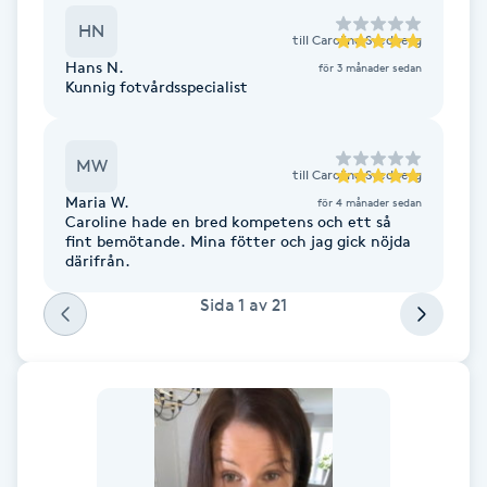
Cryoterapi
HN
D
till
Caroline Svedberg
Hans N.
för 3 månader sedan
Kunnig fotvårdsspecialist
Damklippning
Dermapen
MW
till
Caroline Svedberg
Maria W.
för 4 månader sedan
Diamantslipning
Caroline hade en bred kompetens och ett så
fint bemötande. Mina fötter och jag gick nöjda
E
därifrån.
Enzympeeling
Sida
1
av
21
Extensions
Extensions borttagning
Eyeliner-tatuering