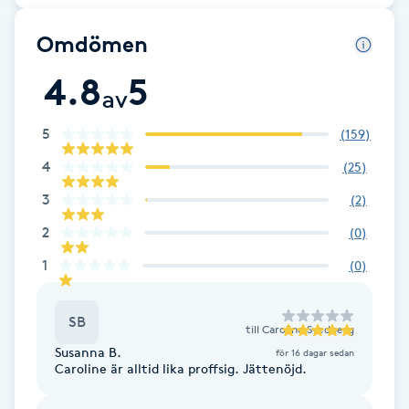
Brynformning
Omdömen
4.8
5
Brynfärgning
av
5
(
159
)
Brynplockning
4
(
25
)
Bröllopsuppsättning
3
(
2
)
C
2
(
0
)
Celluliter
1
(
0
)
Coachning
SB
till
Caroline Svedberg
Susanna B.
för 16 dagar sedan
Color correction
Caroline är alltid lika proffsig. Jättenöjd.