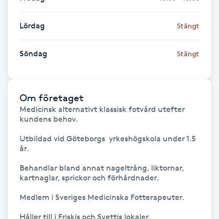
Fransk manikyr
Lördag
Stängt
Fransrengöring
Söndag
Stängt
Frekvensterapi
Friskvård
Om företaget
Medicinsk alternativt klassisk fotvård utefter 
kundens behov. 

Friskvårdsmassage
Utbildad vid Göteborgs  yrkeshögskola under 1.5 
Frisör
år. 

Behandlar bland annat nageltrång, liktornar, 
Funktionsanalys
kartnaglar, sprickor och förhårdnader.

Medlem i Sveriges Medicinska Fotterapeuter.

Färgning
Håller till i Friskis och Svettis lokaler.