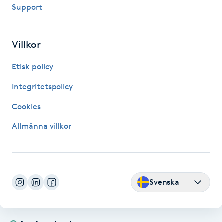
Hot Stone Massage
Support
Hot yoga
Villkor
Hudföryngring
Etisk policy
Integritetspolicy
Huduppstramning
Cookies
Hudvård
Allmänna villkor
Hyaluronsyra
Hyperhidros
Svenska
Hypnos