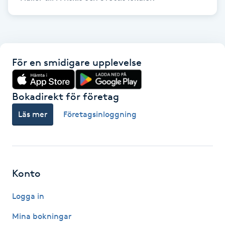
Föning
G
Gel naglar
För en smidigare upplevelse
Gelenaglar
Bokadirekt för företag
Gellack
Läs mer
Företagsinloggning
Gellack med förstärkning
Gravidmassage
Konto
Gravidyoga
Logga in
Mina bokningar
Gruppträning