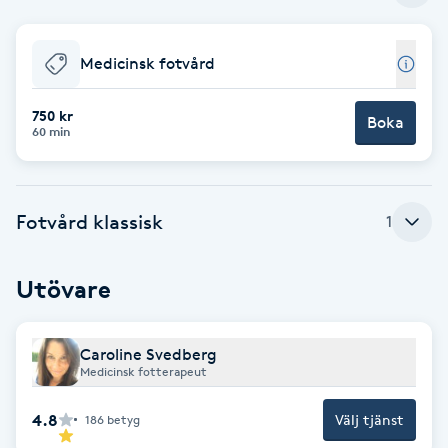
Babylights
Medicinsk fotvård
Balayage
750 kr
Boka
60 min
Bambumassage
Barber
Fotvård klassisk
1
Barnklippning
Utövare
BIAB
Caroline Svedberg
Blowout
Medicinsk fotterapeut
4.8
Välj tjänst
186
betyg
Bottenfärg