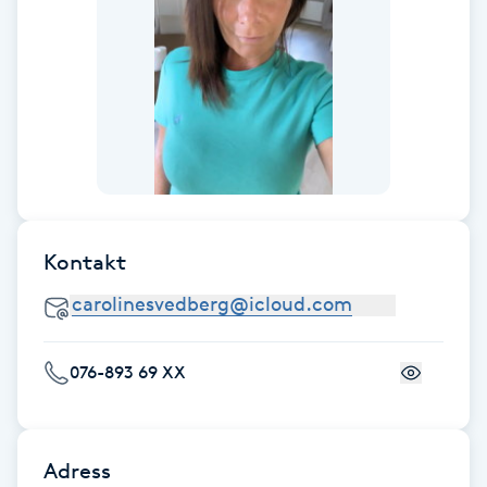
F
Face framing
Faceliftmassage
Fet hårbotten
Kontakt
Fettreducering
Fibromassage
076-893 69 XX
Fillers
Fotmassage
Adress