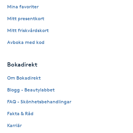
Mina favoriter
Gua Sha-massage
Mitt presentkort
H
Mitt friskvårdskort
Hatha Yoga
Avboka med kod
Headspa
Bokadirekt
Healing
Om Bokadirekt
Herrklippning
Blogg - Beautylabbet
FAQ - Skönhetsbehandlingar
HIFU
Fakta & Råd
Hollywood Peel
Karriär