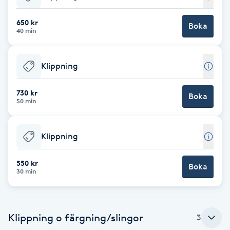
Babylights
650 kr
Boka
40 min
Balayage
Klippning
Bambumassage
730 kr
Boka
50 min
Barber
Barnklippning
Klippning
BIAB
550 kr
Boka
30 min
Blowout
Klippning o färgning/slingor
3
Bottenfärg