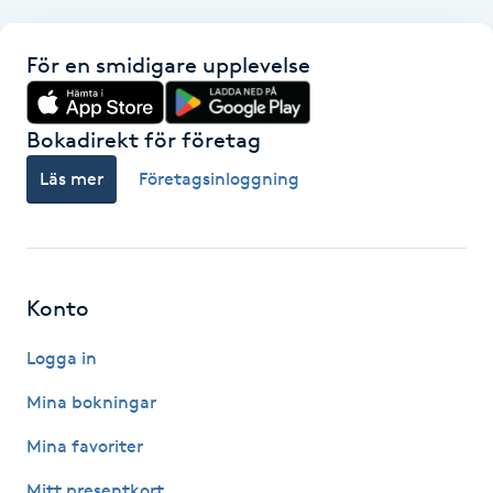
Föning
G
För en smidigare upplevelse
Gel naglar
Bokadirekt för företag
Gelenaglar
Läs mer
Företagsinloggning
Gellack
Gellack med förstärkning
Konto
Gravidmassage
Logga in
Mina bokningar
Gravidyoga
Mina favoriter
Gruppträning
Mitt presentkort