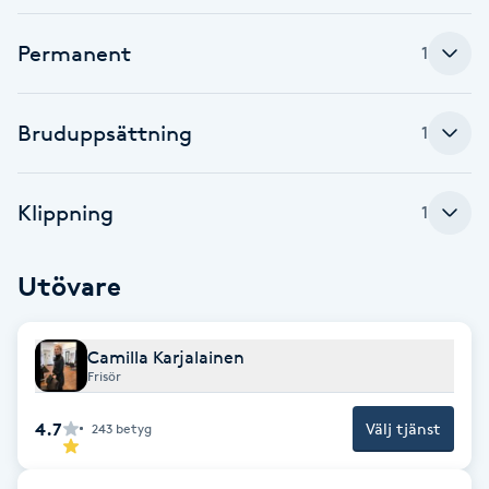
Brynformning
Permanent
1
Brynfärgning
Bruduppsättning
1
Brynplockning
Klippning
1
Bröllopsuppsättning
C
Utövare
Celluliter
Camilla Karjalainen
Coachning
Frisör
4.7
Välj tjänst
243
betyg
Color correction