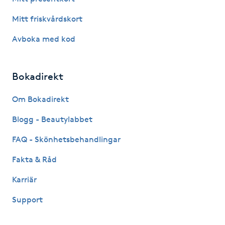
Mitt friskvårdskort
Gua Sha-massage
H
Avboka med kod
Hatha Yoga
Bokadirekt
Headspa
Om Bokadirekt
Healing
Blogg - Beautylabbet
FAQ - Skönhetsbehandlingar
Herrklippning
Fakta & Råd
HIFU
Karriär
Support
Hollywood Peel