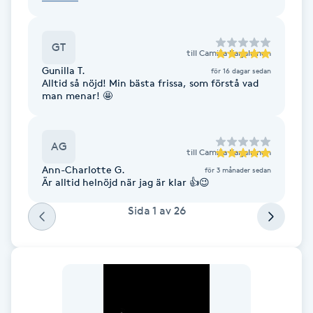
proffsigt, och jag lämnar salongen med ett
resultat jag verkligen gillar 🤩💇‍♀️
F
GT
Face framing
till
Camilla Karjalainen
Gunilla T.
för 16 dagar sedan
Alltid så nöjd! Min bästa frissa, som förstå vad
Faceliftmassage
man menar! 🤩
Fet hårbotten
AG
till
Camilla Karjalainen
Ann-Charlotte G.
Fettreducering
för 3 månader sedan
Är alltid helnöjd när jag är klar 👍😉
Fibromassage
Sida
1
av
26
Fillers
Fotmassage