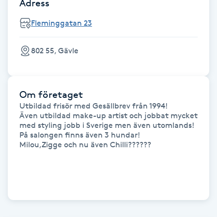
Adress
Fransk manikyr
Fleminggatan 23
Fransrengöring
802 55, Gävle
Frekvensterapi
Friskvård
Om företaget
Utbildad frisör med Gesällbrev från 1994!

Även utbildad make-up artist och jobbat mycket 
Friskvårdsmassage
med styling jobb i Sverige men även utomlands!

På salongen finns även 3 hundar!

Milou,Zigge och nu även Chilli??????

Frisör
Funktionsanalys
Färgning