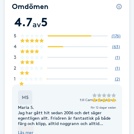
Cryoterapi
Omdömen
D
4.7
5
av
Damklippning
5
(
176
)
Dermapen
4
(
63
)
3
(
1
)
Diamantslipning
2
E
(
1
)
1
(
2
)
Enzympeeling
MS
Extensions
till
Camilla Karjalainen
Maria S.
för 12 dagar sedan
Jag har gått hit sedan 2006 och det säger
Extensions borttagning
egentligen allt. Frisören är fantastisk på både
färg och klipp, alltid noggrann och alltid
engagerad. Varje besök känns tryggt och
Läs mer
Eyeliner-tatuering