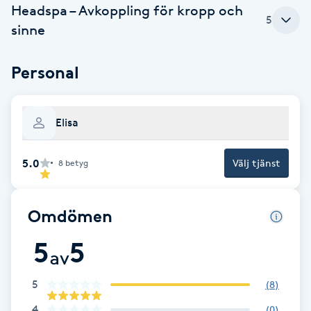
Cryoterapi
Headspa – Avkoppling för kropp och
5
D
sinne
Damklippning
Personal
Dermapen
Elisa
Diamantslipning
E
5.0
Välj tjänst
8
betyg
Enzympeeling
Omdömen
Extensions
5
5
av
Extensions borttagning
5
(
8
)
Eyeliner-tatuering
4
(
0
)