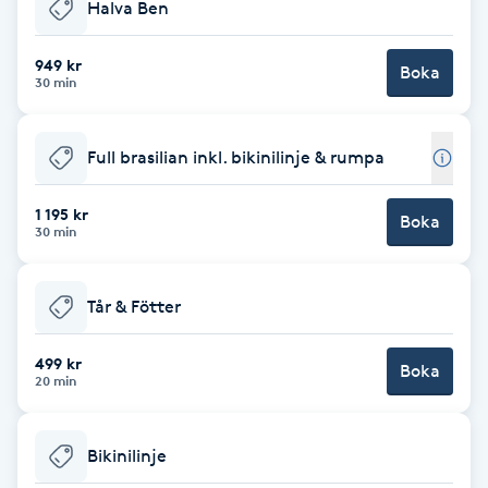
Halva Ben
Babylights
949 kr
Boka
30 min
Balayage
Full brasilian inkl. bikinilinje & rumpa
Bambumassage
1 195 kr
Boka
Barber
30 min
Barnklippning
Tår & Fötter
BIAB
499 kr
Boka
20 min
Blowout
Bikinilinje
Bottenfärg