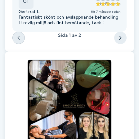
GT
till
Elisabeta
Fotsvamp
Gertrud T.
för 7 månader sedan
Fantastiskt skönt och avslappnande behandling
i trevlig miljö och fint bemötande, tack !
Fotvård
Sida
1
av
2
Fransar
Fransborttagning
Fransfärgning
Fransförlängning
Fransförlängning Megavolym
Fransförlängning Volym