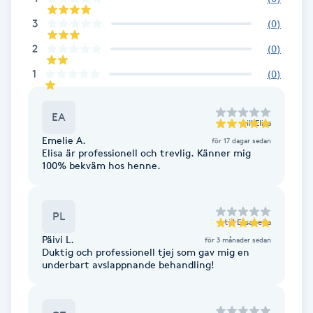
F
3
(
0
)
2
(
0
)
Face framing
1
(
0
)
Faceliftmassage
EA
till
Elisa
Fet hårbotten
Emelie A.
för 17 dagar sedan
Elisa är professionell och trevlig. Känner mig
100% bekväm hos henne.
Fettreducering
Fibromassage
PL
till
Elisabeta
Päivi L.
för 3 månader sedan
Fillers
Duktig och professionell tjej som gav mig en
underbart avslappnande behandling!
Fotmassage