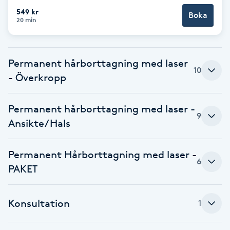
549 kr
Boka
Brynformning
20 min
Brynfärgning
Permanent hårborttagning med laser
10
Brynplockning
- Överkropp
Bröllopsuppsättning
Permanent hårborttagning med laser -
9
C
Ansikte/Hals
Celluliter
Permanent Hårborttagning med laser -
6
PAKET
Coachning
Konsultation
1
Color correction