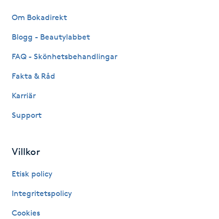
Hårborttagning
Om Bokadirekt
Hårbottenbehandling
Blogg - Beautylabbet
FAQ - Skönhetsbehandlingar
Hårförlängning
Fakta & Råd
Hårvård
Karriär
Support
Hälsa
Hälsprickor
Villkor
I
Etisk policy
Idrottsmassage
Integritetspolicy
IPL
Cookies