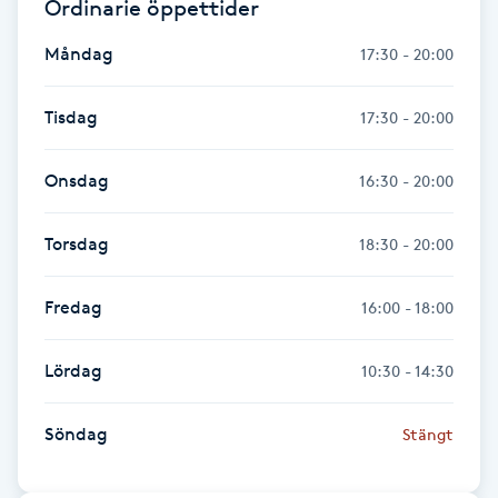
Ordinarie öppettider
Föning
Måndag
17:30 - 20:00
G
Gel naglar
Tisdag
17:30 - 20:00
Gelenaglar
Onsdag
16:30 - 20:00
Gellack
Torsdag
18:30 - 20:00
Gellack med förstärkning
Fredag
16:00 - 18:00
Gravidmassage
Lördag
10:30 - 14:30
Gravidyoga
Söndag
Stängt
Gruppträning