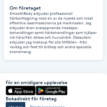
Om företaget
Gua Sha-massage
SmoothBody erbjuder professionell 
H
hårborttagning med en av de nyaste och mest 
effektiva lasermaskinerna på marknaden. Jag 
erbjuder även avslappnande headspa-
Hatha Yoga
behandlingar samt hårbehandlingar som hjälper 
vid håravfall, stress och huvudvärk. Dessutom 
erbjuder jag makeup för alla tillfällen – från 
Headspa
vardag och fest till bröllop och andra speciella 
evenemang.
Healing
Herrklippning
För en smidigare upplevelse
HIFU
Hollywood Peel
Bokadirekt för företag