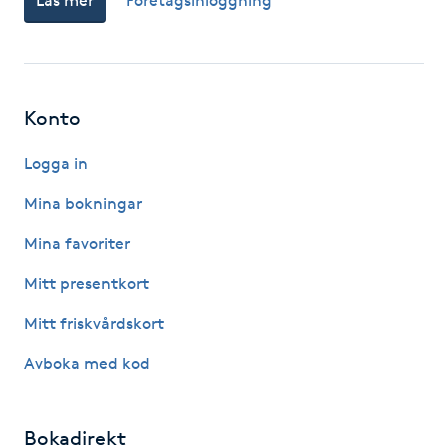
Läs mer
Företagsinloggning
Hot Stone Massage
Hot yoga
Konto
Hudföryngring
Logga in
Huduppstramning
Mina bokningar
Hudvård
Mina favoriter
Mitt presentkort
Hyaluronsyra
Mitt friskvårdskort
Hyperhidros
Avboka med kod
Hypnos
Bokadirekt