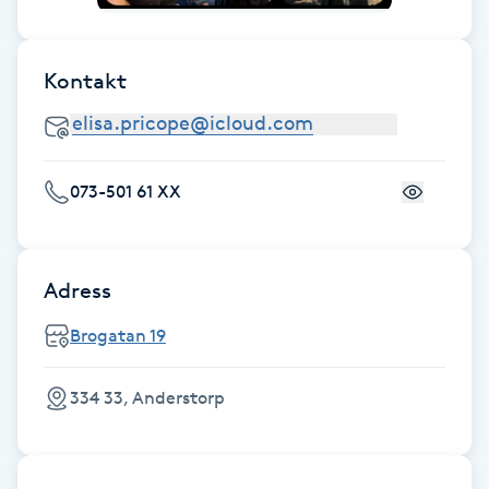
Fransk manikyr
Kontakt
Fransrengöring
Frekvensterapi
073-501 61 XX
Friskvård
Friskvårdsmassage
Adress
Frisör
Brogatan 19
Funktionsanalys
334 33, Anderstorp
Färgning