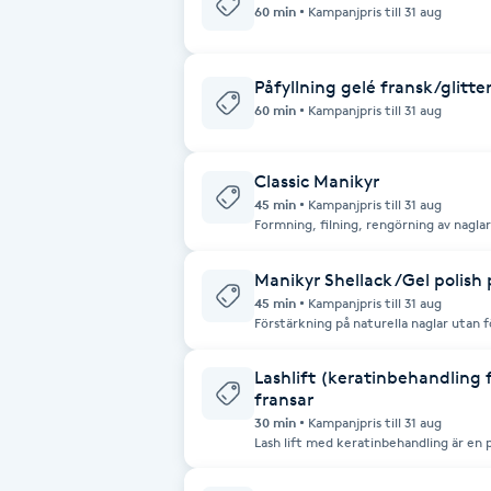
Cryoterapi
60 min
Kampanjpris till 31 aug
D
Påfyllning gelé fransk/glit
Damklippning
60 min
Kampanjpris till 31 aug
Dermapen
Classic Manikyr
45 min
Kampanjpris till 31 aug
Diamantslipning
Formning, filning, rengörning av nagla
polering av naturellt nagel. Avslutas 
från Lilly Nails.
E
Manikyr Shellack /Gel polish 
45 min
Kampanjpris till 31 aug
Enzympeeling
Förstärkning på naturella naglar utan f
klassisk manikyr med formning, filning
nagelband och lackning med gellack. Välj
CND . Avslutas med vårdande nagelolja.
Extensions
Lashlift (keratinbehandling 
fransk manikyr eller annan art) bokas 
fransar
30 min
Kampanjpris till 31 aug
Extensions borttagning
Lash lift med keratinbehandling är en
ögonfransarna. Behandlingen inkludera
som stärker och förlänger dina naturli
böjs skonsamt för ett vackert och naturligt resultat