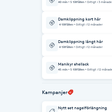
40 min
5 tillfällen
Giltigt i 3 månade
Babylights
Damklippning kort hår
4 tillfällen
Giltigt i 12 månader
Balayage
Bambumassage
Damklippning långt hår
4 tillfällen
Giltigt i 12 månader
Barber
Manikyr shellack
Barnklippning
45 min
5 tillfällen
Giltigt i 12 månad
BIAB
Kampanjer
Blowout
Nytt set nagelförlängning
Bottenfärg