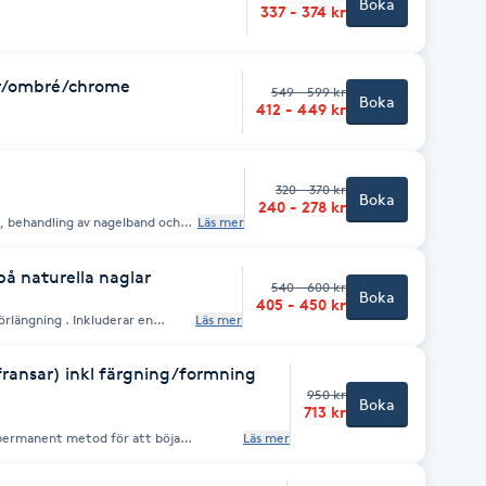
Boka
337 - 374 kr
ter/ombré/chrome
549 - 599 kr
Boka
412 - 449 kr
320 - 370 kr
Boka
240 - 278 kr
r, behandling av nagelband och
Läs mer
med Nailcare Olja och handkräm
på naturella naglar
540 - 600 kr
Boka
405 - 450 kr
örlängning . Inkluderar en
Läs mer
, rengöring, behandling av
 mellan Silcare, Lily nails eler
 Önskas nailart (chrome nails,
fransar) inkl färgning/formning
detta som en extra behandling.
950 kr
Boka
713 kr
 permanent metod för att böja
Läs mer
r keratin och en näringsrik inpackning
ga fransar, samtidigt som de färgas och
. Innan behandlingen: