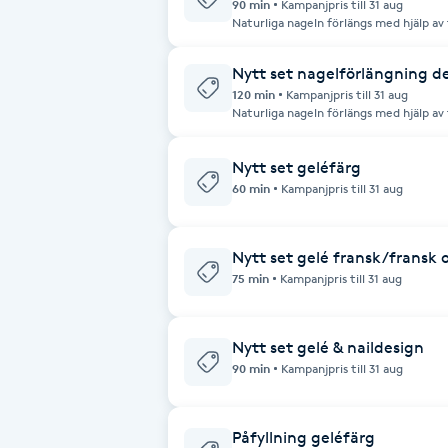
90 min
Kampanjpris till 31 aug
Naturliga nageln förlängs med hjälp av tipp eller m
längd och form (utifrån dina förutsättn
Brynformning
naturellt/färg (övriga dekorationer ex.
5kr.) Kan göras både som akryl (Extra 
Nytt set nagelförlängning 
120 min
Kampanjpris till 31 aug
Brynfärgning
Naturliga nageln förlängs med hjälp av t
form Design innebär franskt, fransk fade, glitter, chrome, enstaka
marmorering för upp till sex naglar. Ön
Brynplockning
tillagar vi extra behandling. Kan göras 
Nytt set geléfärg
60 min
Kampanjpris till 31 aug
Bröllopsuppsättning
C
Nytt set gelé fransk/fransk
75 min
Kampanjpris till 31 aug
Celluliter
Nytt set gelé & naildesign
Coachning
90 min
Kampanjpris till 31 aug
Color correction
Påfyllning geléfärg