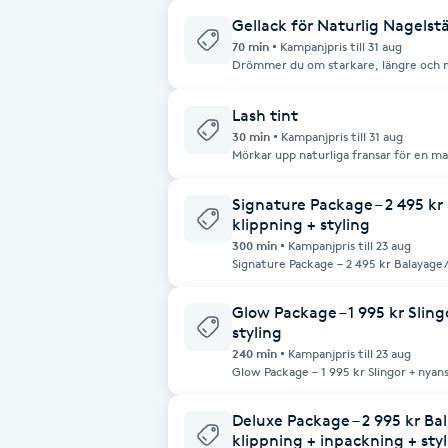
Gellack för Naturlig Nagelst
Fotsvamp
70 min
Kampanjpris till 31 aug
Drömmer du om starkare, längre och 
med gellack är skonsamt framtagen för a
Fotvård
extra skyddet de behöver för att växa o
appliceras i tunna lager och härdas un
Lash tint
hållbar och glansig yta som inte bara s
naglarna mot skador och slitage i vardagen. Perfekt för dig som h
30 min
Kampanjpris till 31 aug
Fransar
mjuka eller lätt flisiga naglar och vill 
Mörkar upp naturliga fransar för en m
förlängning. Regelbunden behandling st
bygga upp naglarnas naturliga hälsa.
Fransborttagning
Signature Package – 2 495 k
klippning + styling
300 min
Kampanjpris till 23 aug
Fransfärgning
Signature Package – 2 495 kr Balayage/
Fransförlängning
Glow Package – 1 995 kr Sling
styling
240 min
Kampanjpris till 23 aug
Fransförlängning Megavolym
Glow Package – 1 995 kr Slingor + nyans
Fransförlängning Volym
Deluxe Package – 2 995 kr Ba
klippning + inpackning + sty