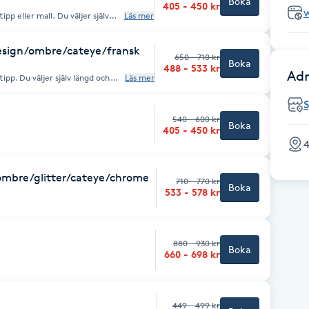
Boka
405 - 450 kr
all. Du väljer själv
Läs mer
ingar). Välj mellan
 chrome, nailart, stenar fr.
50 kr) eller gelé.
design/ombre/cateye/fransk
650 - 710 kr
Boka
488 - 533 kr
Adr
ipp. Du väljer själv längd och
Läs mer
skar du mer art eller design
både som akryl eller gelé.
540 - 600 kr
Boka
405 - 450 kr
4
 ombre/glitter/cateye/chrome
710 - 770 kr
Boka
533 - 578 kr
880 - 930 kr
Boka
660 - 698 kr
449 - 499 kr