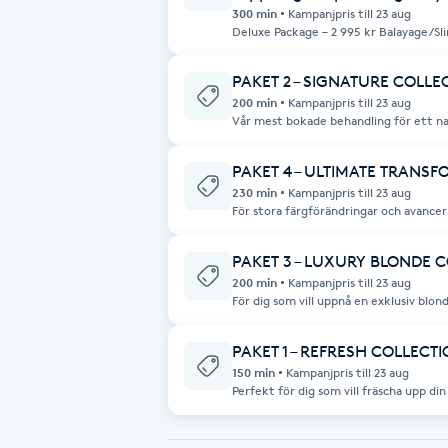
300 min
Kampanjpris till 23 aug
Fransk manikyr
Deluxe Package – 2 995 kr Balayage/Sli
inpackning + styling
PAKET 2 – SIGNATURE COLLE
Fransrengöring
200 min
Kampanjpris till 23 aug
Vår mest bokade behandling för ett nat
med perfekt dimension. Välj mellan: * Balayage * Ombre * Reverse Ombre *
Frekvensterapi
Brunette Balayage * Caramel Balayage
Rich Brunette Color * Color Melt Ingår alltid ✔ Konsultation ✔ Nyansering ✔
PAKET 4 – ULTIMATE TRANS
Bond Builder ✔ Intensiv hårkur ✔ Styli
230 min
Kampanjpris till 23 aug
Friskvård
För stora färgförändringar och avancer
behandling skräddarsys efter ditt hår och dina mål
Färgkorrigering * Kreativ färg * Kopp
Friskvårdsmassage
Total Blonding * Utväxtsblekning * Ko
PAKET 3 – LUXURY BLONDE 
färgförändringar Ingår alltid ✔ Lång konsultation ✔ Skräddarsydd
behandlingsplan ✔ Premium Bond Bui
200 min
Kampanjpris till 23 aug
hårbehandling ✔ Klippning ✔ Styling
För dig som vill uppnå en exklusiv bl
Frisör
lyster. Välj mellan: * Babylights * Airtouch * Foilyage * Full Blonding * Bleach
& Tone * Helblekning * Avancerad Balayage * A
Konsultation ✔ Bond Builder ✔ Nyanser
PAKET 1 – REFRESH COLLECT
Styling
Funktionsanalys
150 min
Kampanjpris till 23 aug
Perfekt för dig som vill fräscha upp di
Välj mellan: * Klassiska slingor * Highlights * Lowlights * Face Framing /
Färgning
Money Piece * Glossing * Nyansering * Root M
✔ Konsultation ✔ Professionell färgbeh