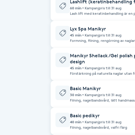
Eyeliner-tatuering
Lashlift (keratinbehandling 
Undvik att böja fransarna 24 timmar i
före behandlingen. Efter behandlingen: Undvik att tvätta ansiktet de första
60 min
Kampanjpris till 31 aug
F
24 timmarna. Gnugga inte fransarna. F
Lash lift med keratinbehandling är en
kudden. Använd en fransborste regelbun
ögonfransarna. Behandlingen inkludera
som stärker och förlänger dina naturli
Face framing
böjs skonsamt för ett vackert och naturligt resultat
Lyx Spa Manikyr
Undvik att böja fransarna 24 timmar i
före behandlingen. Efter behandlingen: Undvik att tvätta ansiktet de första
45 min
Kampanjpris till 31 aug
24 timmarna. Gnugga inte fransarna. F
Formning, filning, rengörning av nagla
Faceliftmassage
kudden. Använd en fransborste regelbun
polering av naturellt nagel. Hand skru
Avslutas med massage och Nailcare Olja
Manikyr Shellack /Gel polish
Fet hårbotten
design
45 min
Kampanjpris till 31 aug
Förstärkning på naturella naglar utan f
Fettreducering
klassisk manikyr med formning, filning
nagelband och lackning med gellack. Välj
CND . Avslutas med vårdande nagelolja
Basic Manikyr
Fibromassage
30 min
Kampanjpris till 31 aug
Filning, nagelbandsvård, lätt handmas
Fillers
Basic pedikyr
40 min
Kampanjpris till 31 aug
Fotmassage
Filning, nagelbandsvård, valfri färg