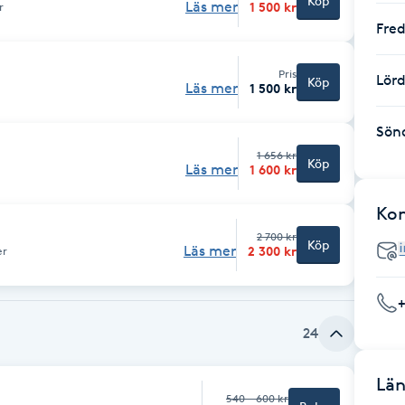
Köp
Läs mer
1 500 kr
r
Fre
Pris
Lör
Köp
Läs mer
1 500 kr
Sön
1 656 kr
Köp
Läs mer
1 600 kr
Ko
2 700 kr
Köp
Läs mer
2 300 kr
er
24
Län
540 - 600 kr