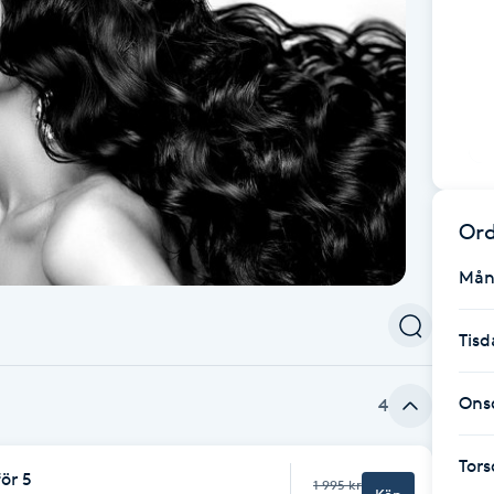
Ord
Mån
Tisd
Ons
4
Tor
för 5
1 995 kr