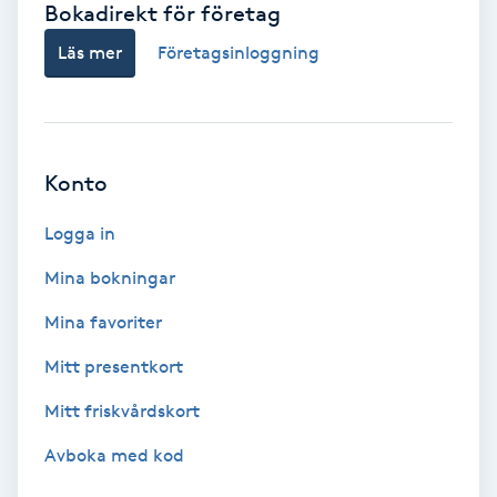
Bokadirekt för företag
Babylights
Läs mer
Företagsinloggning
Balayage
Bambumassage
Konto
Barber
Logga in
Mina bokningar
Barnklippning
Mina favoriter
BIAB
Mitt presentkort
Mitt friskvårdskort
Blowout
Avboka med kod
Bottenfärg