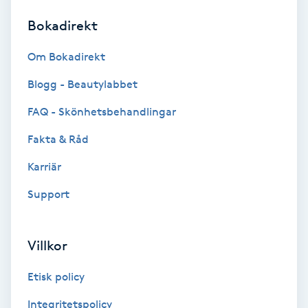
Bokadirekt
Brynformning
Om Bokadirekt
Brynfärgning
Blogg - Beautylabbet
Brynplockning
FAQ - Skönhetsbehandlingar
Fakta & Råd
Bröllopsuppsättning
C
Karriär
Support
Celluliter
Coachning
Villkor
Color correction
Etisk policy
Integritetspolicy