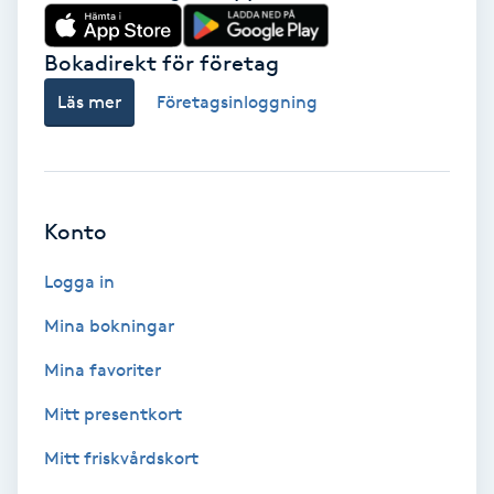
Babylights
Bokadirekt för företag
Balayage
Läs mer
Företagsinloggning
Bambumassage
Barber
Konto
Logga in
Barnklippning
Mina bokningar
BIAB
Mina favoriter
Blowout
Mitt presentkort
Mitt friskvårdskort
Bottenfärg