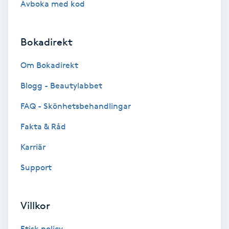
Avboka med kod
Brynformning
Bokadirekt
Brynfärgning
Om Bokadirekt
Brynplockning
Blogg - Beautylabbet
Bröllopsuppsättning
FAQ - Skönhetsbehandlingar
C
Fakta & Råd
Celluliter
Karriär
Support
Coachning
Color correction
Villkor
Etisk policy