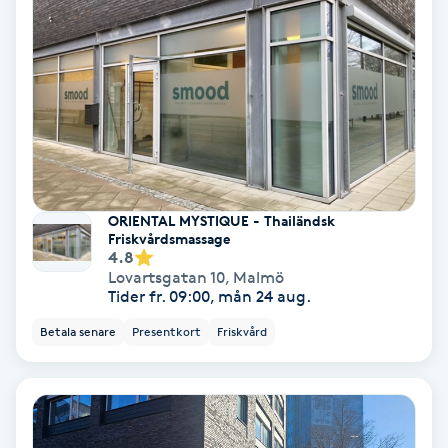
Bottenfärg
Brynformning
Brynfärgning
Brynplockning
ORIENTAL MYSTIQUE - Thailändsk
Friskvårdsmassage
4.8
Bröllopsuppsättning
Lovartsgatan 10
,
Malmö
Tider fr. 09:00, mån 24 aug.
C
Betala senare
Presentkort
Friskvård
Celluliter
Coachning