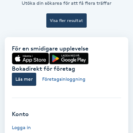
Utöka din sökarea för att få flera träffar
Fotmassage
Visa fler resultat
Fotsvamp
Fotvård
För en smidigare upplevelse
Fransar
Bokadirekt för företag
Fransborttagning
Läs mer
Företagsinloggning
Fransfärgning
Fransförlängning
Konto
Fransförlängning Megavolym
Logga in