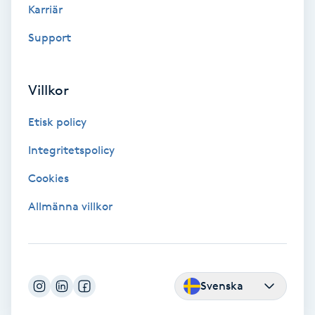
Karriär
Färgning
Support
Föning
G
Villkor
Gel naglar
Etisk policy
Integritetspolicy
Gelenaglar
Cookies
Gellack
Allmänna villkor
Gellack med förstärkning
Gravidmassage
Svenska
Gravidyoga