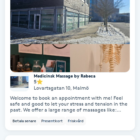
Color correction
Cryoterapi
D
Damklippning
Dermapen
Medicinsk Massage by Rebeca
Diamantslipning
5
Lovartsgatan 10
,
Malmö
E
Welcome to book an appointment with me! Feel
safe and good to let your stress and tension in the
Enzympeeling
past. We offer a large range of massages like:
medical massage, shiatsu, sport massage, anti-
Betala senare
Presentkort
Friskvård
cellulite massage, cuppings, lymphatic drainage,
Extensions
and many more .