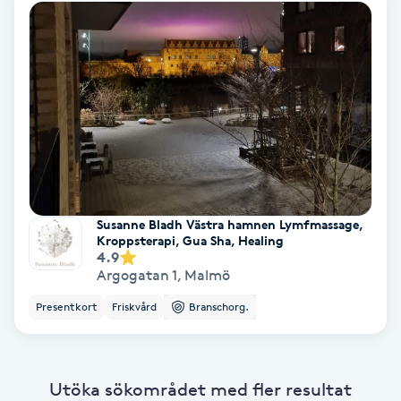
Extensions borttagning
Eyeliner-tatuering
F
Face framing
Faceliftmassage
Susanne Bladh Västra hamnen Lymfmassage,
Fet hårbotten
Kroppsterapi, Gua Sha, Healing
4.9
Argogatan 1
,
Malmö
Fettreducering
Presentkort
Friskvård
Branschorg.
Fibromassage
Fillers
Utöka sökområdet med fler resultat