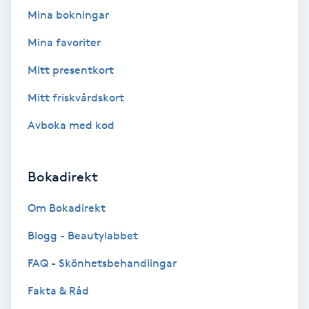
Mina bokningar
Fransförlängning Volym
Mina favoriter
Fransk manikyr
Mitt presentkort
Fransrengöring
Mitt friskvårdskort
Avboka med kod
Frekvensterapi
Friskvård
Bokadirekt
Om Bokadirekt
Friskvårdsmassage
Blogg - Beautylabbet
Frisör
FAQ - Skönhetsbehandlingar
Funktionsanalys
Fakta & Råd