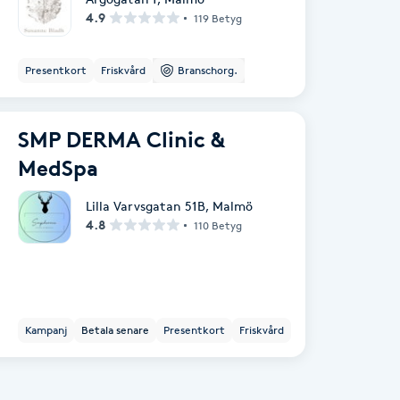
4.9
119 Betyg
Presentkort
Friskvård
Branschorg.
SMP DERMA Clinic &
MedSpa
Lilla Varvsgatan 51B
,
Malmö
4.8
110 Betyg
Kampanj
Betala senare
Presentkort
Friskvård