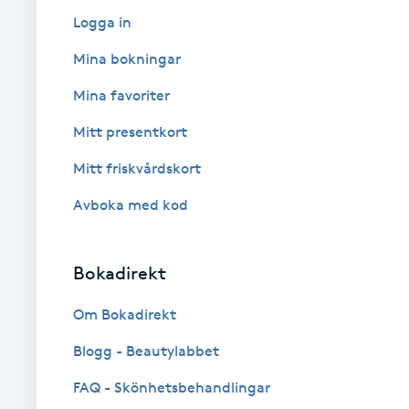
Cryoterapi
Logga in
D
Mina bokningar
Damklippning
Mina favoriter
Mitt presentkort
Dermapen
Mitt friskvårdskort
Diamantslipning
Avboka med kod
E
Enzympeeling
Bokadirekt
Extensions
Om Bokadirekt
Blogg - Beautylabbet
Extensions borttagning
FAQ - Skönhetsbehandlingar