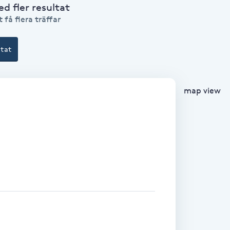
 fler resultat
 få flera träffar
ltat
map view