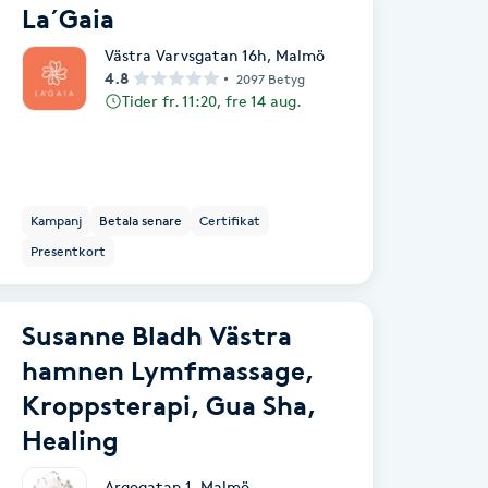
La´Gaia
Västra Varvsgatan 16h
,
Malmö
4.8
2097 Betyg
Tider fr. 11:20, fre 14 aug.
Kampanj
Betala senare
Certifikat
Presentkort
Susanne Bladh Västra
hamnen Lymfmassage,
Kroppsterapi, Gua Sha,
Healing
Argogatan 1
,
Malmö