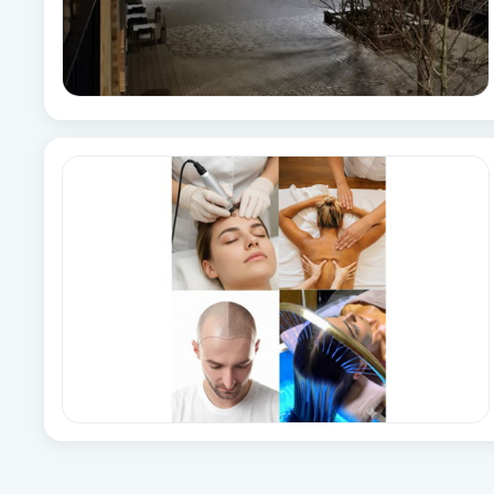
Babylights
Balayage
Bambumassage
Barber
Barnklippning
BIAB
Blowout
Bottenfärg