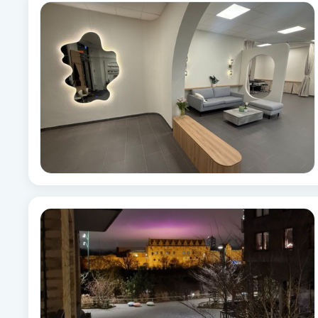
Alternativmedicin
Andningsmassage
Ansiktslyft utan kirurgi
Aromamassage
Ashtanga Yoga
Ayurveda
Ayurvedisk Massage
Ansiktsbehandling djuprengörande
B