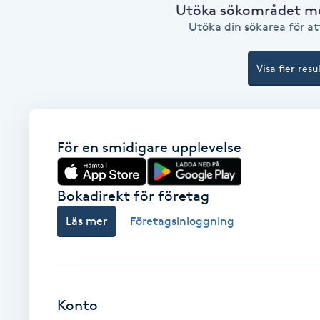
Utöka sökområdet med
Utöka din sökarea för att
Brynformning
Visa fler resu
Brynfärgning
Brynplockning
För en smidigare upplevelse
Bröllopsuppsättning
C
Bokadirekt för företag
Celluliter
Läs mer
Företagsinloggning
Coachning
Color correction
Konto