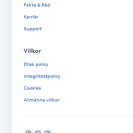
Eyeliner-tatuering
Fakta & Råd
F
Karriär
Face framing
Support
Faceliftmassage
Villkor
Fet hårbotten
Etisk policy
Fettreducering
Integritetspolicy
Cookies
Fibromassage
Allmänna villkor
Fillers
Fotmassage