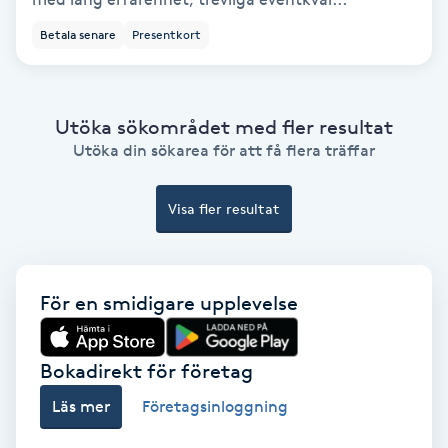
Ansiktsbehandling djuprengörande
Betala senare
Presentkort
B
Babylights
Utöka sökområdet med fler resultat
Utöka din sökarea för att få flera träffar
Balayage
Visa fler resultat
Bambumassage
Barber
För en smidigare upplevelse
Barnklippning
Bokadirekt för företag
BIAB
Läs mer
Företagsinloggning
Blowout