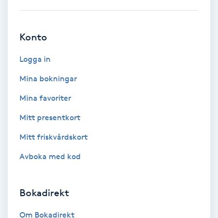
Bottenfärg
Konto
Brynformning
Logga in
Brynfärgning
Mina bokningar
Mina favoriter
Brynplockning
Mitt presentkort
Bröllopsuppsättning
Mitt friskvårdskort
C
Avboka med kod
Celluliter
Bokadirekt
Coachning
Om Bokadirekt