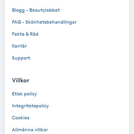
Color correction
Blogg - Beautylabbet
Cryoterapi
FAQ - Skönhetsbehandlingar
D
Fakta & Råd
Damklippning
Karriär
Support
Dermapen
Diamantslipning
Villkor
E
Etisk policy
Enzympeeling
Integritetspolicy
Cookies
Extensions
Allmänna villkor