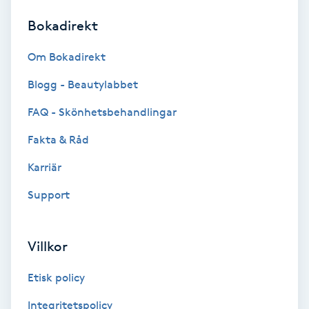
Bokadirekt
Brynformning
Om Bokadirekt
Brynfärgning
Blogg - Beautylabbet
Brynplockning
FAQ - Skönhetsbehandlingar
Fakta & Råd
Bröllopsuppsättning
C
Karriär
Support
Celluliter
Coachning
Villkor
Color correction
Etisk policy
Integritetspolicy