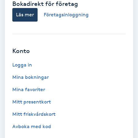
Bokadirekt för företag
Babylights
Läs mer
Företagsinloggning
Balayage
Bambumassage
Konto
Barber
Logga in
Mina bokningar
Barnklippning
Mina favoriter
BIAB
Mitt presentkort
Mitt friskvårdskort
Blowout
Avboka med kod
Bottenfärg