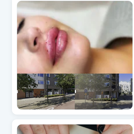
Alternativmedicin
Andningsmassage
Ansiktslyft utan kirurgi
Aromamassage
Ashtanga Yoga
Ayurveda
Ayurvedisk Massage
Ansiktsbehandling djuprengörande
B