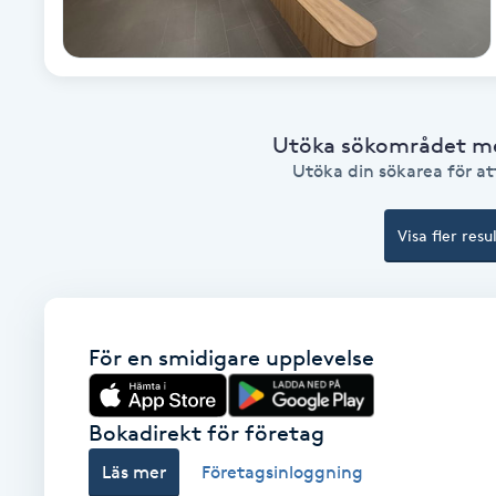
Brynformning
Brynfärgning
Utöka sökområdet med
Utöka din sökarea för att
Brynplockning
Bröllopsuppsättning
Visa fler resu
C
Celluliter
För en smidigare upplevelse
Coachning
Bokadirekt för företag
Color correction
Läs mer
Företagsinloggning