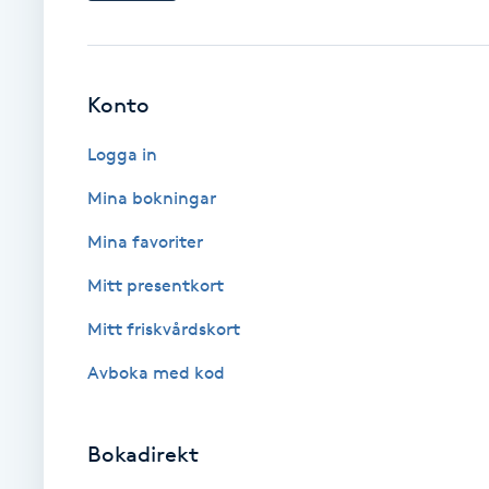
Cryoterapi
D
Damklippning
Konto
Logga in
Dermapen
Mina bokningar
Diamantslipning
Mina favoriter
E
Mitt presentkort
Enzympeeling
Mitt friskvårdskort
Extensions
Avboka med kod
Extensions borttagning
Bokadirekt