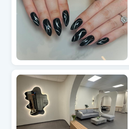
Babylights
Balayage
Bambumassage
Barber
Barnklippning
BIAB
Blowout
Bottenfärg