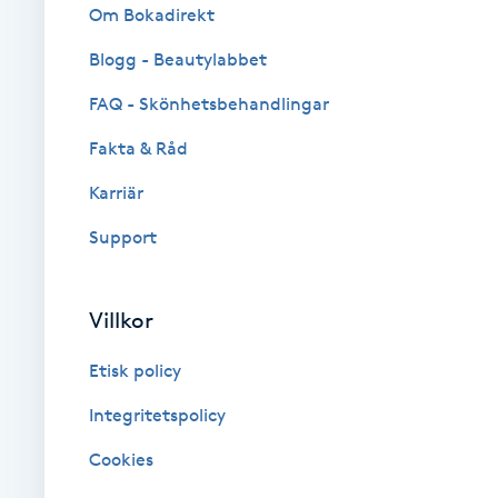
Eyeliner-tatuering
Om Bokadirekt
F
Blogg - Beautylabbet
Face framing
FAQ - Skönhetsbehandlingar
Fakta & Råd
Faceliftmassage
Karriär
Fet hårbotten
Support
Fettreducering
Villkor
Fibromassage
Etisk policy
Fillers
Integritetspolicy
Cookies
Fotmassage